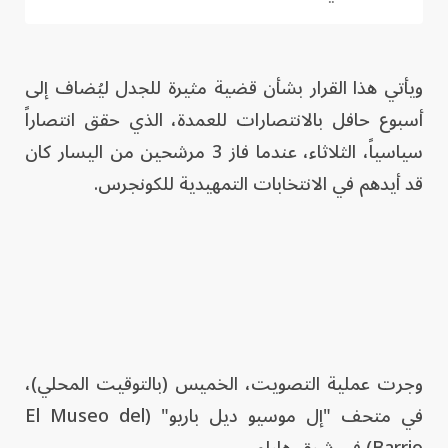
ويأتي هذا القرار بشأن قضية مثيرة للجدل ليُضاف إلى
أسبوع حافل بالانتصارات للعمدة، الذي حقق انتصاراً
سياسياً، الثلاثاء، عندما فاز 3 مرشحين من اليسار كان
قد أيدهم في الانتخابات التمهيدية للكونجرس.
وجرت عملية التصويت، الخميس (بالتوقيت المحلي)،
في متحف "إل موسيو ديل باريو" (El Museo del
Barrio) في شرق هارلم.