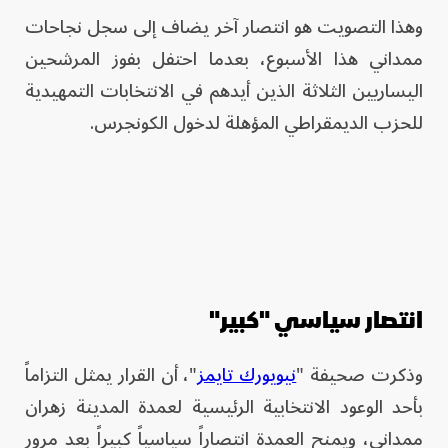
وهذا التصويت هو انتصار آخر يضاف إلى سجل نجاحات
ممداني هذا الأسبوع، بعدما احتفل بفوز المرشحين
اليساريين الثلاثة الذين أيدهم في الانتخابات التمهيدية
للحزب الديمقراطي المؤهلة لدخول الكونجرس.
انتصار سياسي "كبير"
وذكرت صحيفة "
نيويورك تايمز
"، أن القرار يمثل التزاماً
بأحد الوعود الانتخابية الرئيسية لعمدة المدينة زهران
ممداني، ويمنح العمدة انتصاراً سياسياً كبيراً بعد مرور