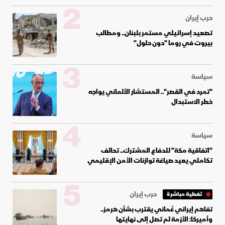
2
حرب إيران
تصعيد إسرائيلي مستمر بلبنان.. ومطالب
بيروت في روما "دون حلول"
3
سياسة
"تمرد في القصر".. المستشار الألماني يواجه
خطر الاستبدال
4
سياسة
"اتفاقية مكة" للدفاع المشترك.. تحالف
تكاملي يعيد صياغة توازنات الأمن الإقليمي
5
حرب إيران
تغطية مباشرة
تفاهم إيراني عُماني يقترب بشأن هرمز..
وأميركا: الأزمة لم تصل إلى نهايتها