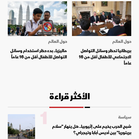
حول العالم
حول العالم
بريطانيا تحظر وسائل التواصل
ماليزيا.. بدء حظر استخدام وسائل
الاجتماعي للأطفال أقل من 16
التواصل للأطفال أقل من 16 عاماً
عاماً
الأكثر قراءة
1
سياسة
شبح الحرب يخيم على إثيوبيا.. هل ينهار "سلام
بريتوريا" بين أديس أبابا وتيجراي؟