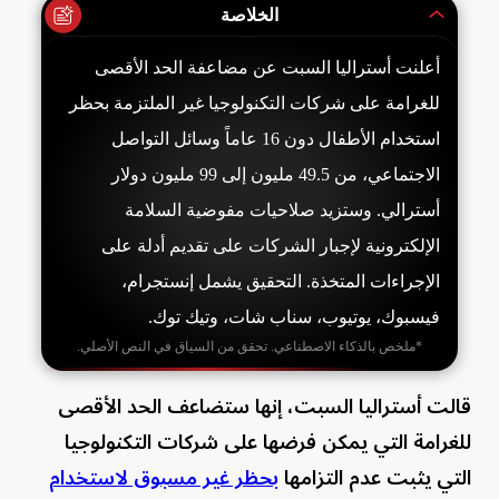
الخلاصة
أعلنت أستراليا السبت عن مضاعفة الحد الأقصى
للغرامة على شركات التكنولوجيا غير الملتزمة بحظر
استخدام الأطفال دون 16 عاماً وسائل التواصل
الاجتماعي، من 49.5 مليون إلى 99 مليون دولار
أسترالي. وستزيد صلاحيات مفوضية السلامة
الإلكترونية لإجبار الشركات على تقديم أدلة على
الإجراءات المتخذة. التحقيق يشمل إنستجرام،
فيسبوك، يوتيوب، سناب شات، وتيك توك.
*ملخص بالذكاء الاصطناعي. تحقق من السياق في النص الأصلي.
قالت أستراليا السبت، إنها ستضاعف الحد الأقصى
للغرامة التي يمكن فرضها على شركات التكنولوجيا
التي يثبت عدم التزامها
بحظر غير مسبوق لاستخدام