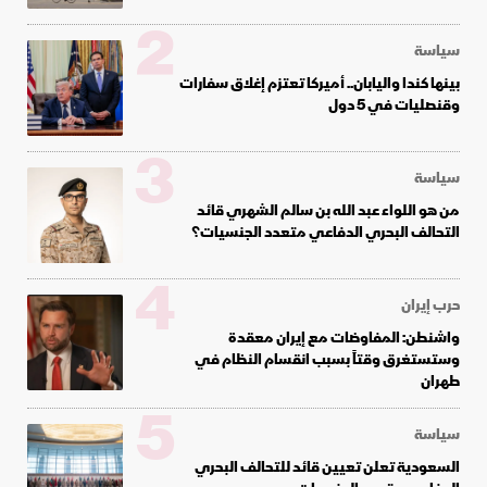
2
سياسة
بينها كندا واليابان.. أميركا تعتزم إغلاق سفارات
وقنصليات في 5 دول
3
سياسة
من هو اللواء عبد الله بن سالم الشهري قائد
التحالف البحري الدفاعي متعدد الجنسيات؟
4
حرب إيران
واشنطن: المفاوضات مع إيران معقدة
وستستغرق وقتاً بسبب انقسام النظام في
طهران
5
سياسة
السعودية تعلن تعيين قائد للتحالف البحري