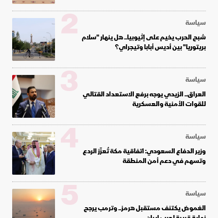
2
سياسة
شبح الحرب يخيم على إثيوبيا.. هل ينهار "سلام
بريتوريا" بين أديس أبابا وتيجراي؟
3
سياسة
العراق.. الزيدي يوجه برفع الاستعداد القتالي
للقوات الأمنية والعسكرية
4
سياسة
وزير الدفاع السعودي: اتفاقية مكة تُعزّز الردع
وتسهم في دعم أمن المنطقة
5
سياسة
الغموض يكتنف مستقبل هرمز.. وترمب يرجح
نهاية قريبة لحرب إيران