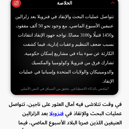
الخلاصة
تتواصل عمليات البحث والإنقاذ في فنزويلا بعد زلزالين
عنيفين الأسبوع الماضي، مع وجود نحو 50 ألف مفقود،
و1450 قتيلًا و3100 مصابًا. تواجه جهود الإنقاذ انتقادات
بسبب ضعف التنظيم وعقبات إدارية، فيما كشفت
الكارثة عن سوء بناء في مشاريع إسكان حكومية.
تشارك فرق من فنزويلا وكولومبيا والمكسيك
والدومينيكان والولايات المتحدة وإسبانيا في عمليات
الإنقاذ.
*ملخص بالذكاء الاصطناعي. تحقق من السياق في النص الأصلي.
في وقت تتلاشى فيه آمال العثور على ناجين، تتواصل
عمليات البحث والإنقاذ في
فنزويلا
بعد الزلزالين
العنيفين اللذين ضربا البلاد الأسبوع الماضي، فيما