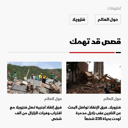
تصنيفات
حول العالم
فنزويلا
قصص قد تهمك
حول العالم
حول العالم
فنزويلا.. فرق الإنقاذ تواصل البحث
فرق إنقاذ أجنبية تصل فنزويلا مع
عن الناجين عقب زلازل مدمرة
اقتراب وفيات الزلزال من ألف
أودت بحياة 235 شخصاً
شخص