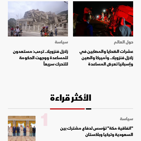
حول العالم
سياسة
عشرات الضحايا والمصابين في
زلازل فنزويلا.. ترمب: مستعدون
زلازل فنزويلا.. وأميركا والصين
للمساعدة ووجهت الحكومة
وإسبانيا تعرض المساعدة
للتحرك سريعاً
الأكثر قراءة
1
سياسة
"اتفاقية مكة" تؤسس لدفاع مشترك بين
السعودية وتركيا وباكستان