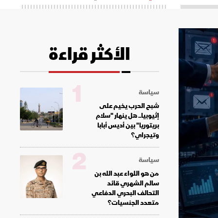
الأكثر قراءة
1
سياسة
شبح الحرب يخيم على
إثيوبيا.. هل ينهار "سلام
بريتوريا" بين أديس أبابا
وتيجراي؟
2
سياسة
من هو اللواء عبد الله بن
سالم الشهري قائد
التحالف البحري الدفاعي
متعدد الجنسيات؟