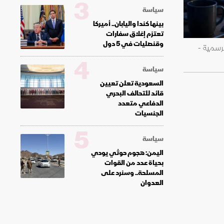
3
سياسة
بينها كندا واليابان.. أميركا
تعتزم إغلاق سفارات
وقنصليات في 5 دول
رسمية -
4
سياسة
السعودية تعلن تعيين
قائد للتحالف البحري
الدفاعي متعدد
الجنسيات
5
سياسة
اليمن: هجوم حوثي يودي
بحياة عدد من القوات
المسلحة.. وسنرد على
العدوان