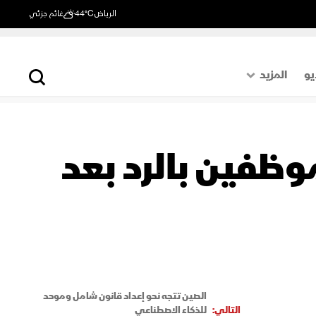
الرياض
44°C
غائم جزئي
يو
المزيد
حول العالم
الصفحة الأخيرة
موظفين بالرد بعد
اقتصاد
رياضة
الصين تتجه نحو إعداد قانون شامل وموحد
التالي:
للذكاء الاصطناعي