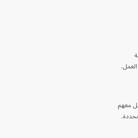
ة
العمل.
صل معهم
محددة.