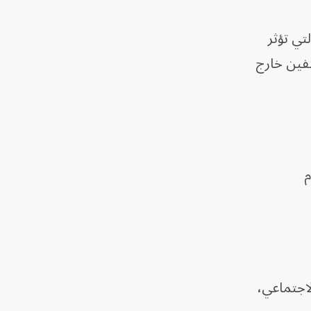
تي تؤثر
ظفين خارج
م
لاجتماعي،