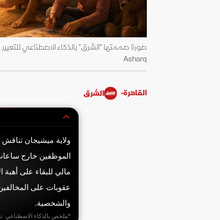
صورة صممتها "الشرق" بالذكاء الاصطناعي للتعبير
Asharq
القاهرة-
الشرق
الموظفين خارج ساعات 
مالي للبقاء على أهبة 
عقوبات على المخالفين 
والشخصية.
*ملخص بالذكاء الاصطناعي. ت