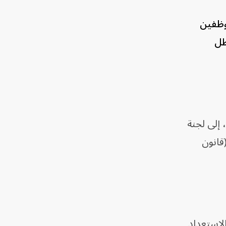
وظفين
ظل
 إلى لجنة
لمجلس التشريعي للولاية، ويحمل اسم Workplace Employee Boundaries Act (قانون
لاستعداد