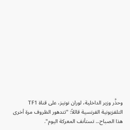
وحذَّر وزير الداخلية، لوران نونيز، على قناة TF1
التلفزيونية الفرنسية قائلاً: "تتدهور الظروف مرة أخرى
هذا الصباح... تستأنف المعركة اليوم".