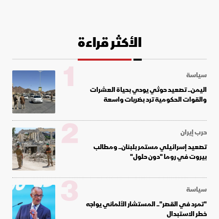
الأكثر قراءة
1
سياسة
اليمن.. تصعيد حوثي يودي بحياة العشرات
والقوات الحكومية ترد بضربات واسعة
2
حرب إيران
تصعيد إسرائيلي مستمر بلبنان.. ومطالب
بيروت في روما "دون حلول"
3
سياسة
"تمرد في القصر".. المستشار الألماني يواجه
خطر الاستبدال