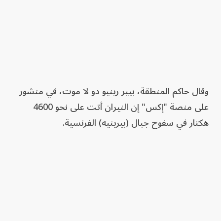
وقال حاكم المنطقة، بيير رينيو دو لا موت، في منشور
على منصة "إكس" إن النيران أتت على نحو 4600
هكتار في سفوح جبال (بيرينيه) الفرنسية.