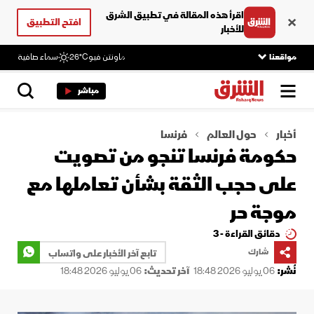
اقرأ هذه المقالة في تطبيق الشرق
افتح التطبيق
للأخبار
مواقعنا
ماونتن فيو
26°C
سماء صافية
مباشر
أخبار
حول العالم
فرنسا
حكومة فرنسا تنجو من تصويت
على حجب الثقة بشأن تعاملها مع
موجة حر
دقائق القراءة - 3
شارك
تابع آخر الأخبار على واتساب
نُشر:
06 يوليو 2026 18:48
آخر تحديث:
06 يوليو 2026 18:48