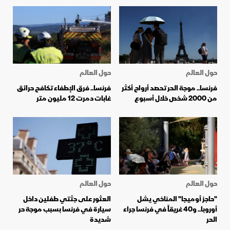
حول العالم
حول العالم
فرنسا.. موجة الحر تحصد أرواح أكثر
فرنسا.. فرق الإطفاء تكافح حرائق
من 2000 شخص خلال أسبوع
غابات دمرت 12 مليون متر
حول العالم
حول العالم
"حاجز أوميجا" المناخي يشل
العثور على جثتي طفلين داخل
أوروبا.. و40 غريقاً في فرنسا جراء
سيارة في فرنسا بسبب موجة حر
الحر
شديدة