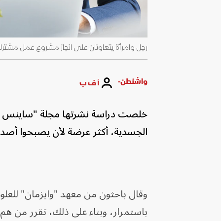
رجل وامرأة يتعاونان على انجاز مشروع عمل مشترك - y Images
واشنطن-
أ ف ب
خلصت دراسة نشرتها مجلة "ساينس أدف
الجسدية، أكثر عرضة لأن يصبحوا أصدق
وقال باحثون من معهد "وايزمان" للعلوم
باستمرار، وبناء على ذلك، تقرر من هم 