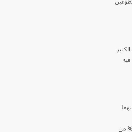
تطوعين
لكثير
فيه
نهما
77% من الحالات أو يشي في المقابل بنقص الكيمياء بين الشخصين بحوالي 68 % من