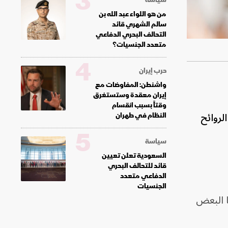
3
من هو اللواء عبد الله بن
سالم الشهري قائد
التحالف البحري الدفاعي
متعدد الجنسيات؟
4
حرب إيران
واشنطن: المفاوضات مع
إيران معقدة وستستغرق
وقتاً بسبب انقسام
روائح
النظام في طهران
5
سياسة
السعودية تعلن تعيين
قائد للتحالف البحري
الدفاعي متعدد
الجنسيات
ا البعض