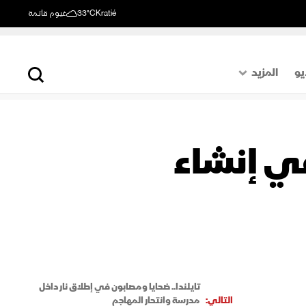
Kratié
33°C
غيوم قاتمة
يو
المزيد
حول العالم
الصفحة الأخيرة
في إنشاء
اقتصاد
رياضة
تايلندا.. ضحايا ومصابون في إطلاق نار داخل
التالي:
مدرسة وانتحار المهاجم