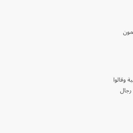
مون
 وقالوا
ة بين رجال