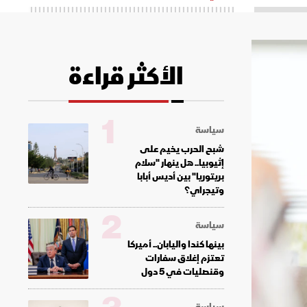
الأكثر قراءة
1
سياسة
شبح الحرب يخيم على
إثيوبيا.. هل ينهار "سلام
بريتوريا" بين أديس أبابا
وتيجراي؟
2
سياسة
بينها كندا واليابان.. أميركا
تعتزم إغلاق سفارات
وقنصليات في 5 دول
سياسة