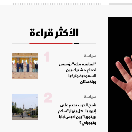
الأكثر قراءة
1
سياسة
"اتفاقية مكة" تؤسس
لدفاع مشترك بين
السعودية وتركيا
وباكستان
2
سياسة
شبح الحرب يخيم على
إثيوبيا.. هل ينهار "سلام
بريتوريا" بين أديس أبابا
وتيجراي؟