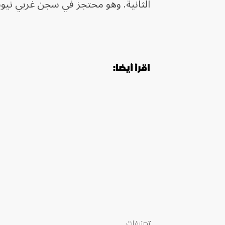
الثانية. وهو محتجز في سجن غربي نيويو
اقرأ أيضاً:
تصنيفات