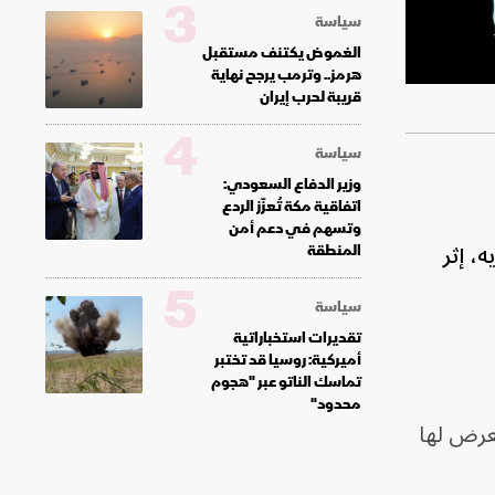
3
سياسة
الغموض يكتنف مستقبل
هرمز.. وترمب يرجح نهاية
قريبة لحرب إيران
4
سياسة
وزير الدفاع السعودي:
اتفاقية مكة تُعزّز الردع
وتسهم في دعم أمن
، إثر
المنطقة
5
سياسة
تقديرات استخباراتية
أميركية: روسيا قد تختبر
تماسك الناتو عبر "هجوم
محدود"
تعرض لها