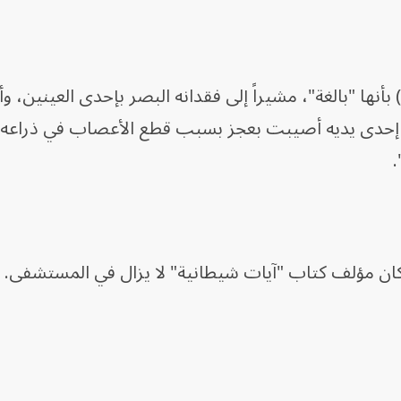
يلي إصابات رشدي (75 عاماً) بأنها "بالغة"، مشيراً إلى فقدانه البصر بإحدى العيني
 إحدى يديه أصيبت بعجز بسبب قطع الأعصاب في ذراعه. 
كان مؤلف كتاب "آيات شيطانية" لا يزال في المستشفى.