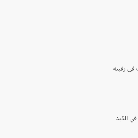
العمر 24 عاماً طعن الكاتب في رقبته
في الكبد