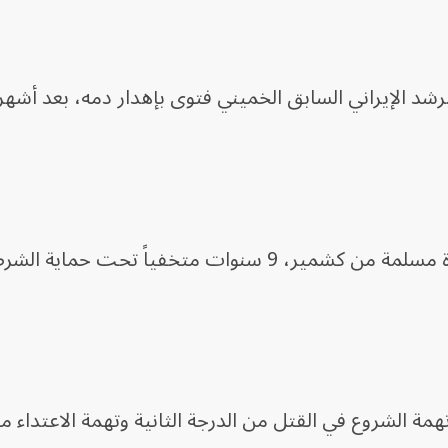
اً من إصدار المرشد الإيراني السابق الخميني فتوى بإهدار دمه، بعد أش
وأمضى رشدي، المولود في الهند لأسرة مسلمة من كشمير، 9 سنوات متخفياً تحت حماية ا
ة الشروع في القتل من الدرجة الثانية وتهمة الاعتداء م