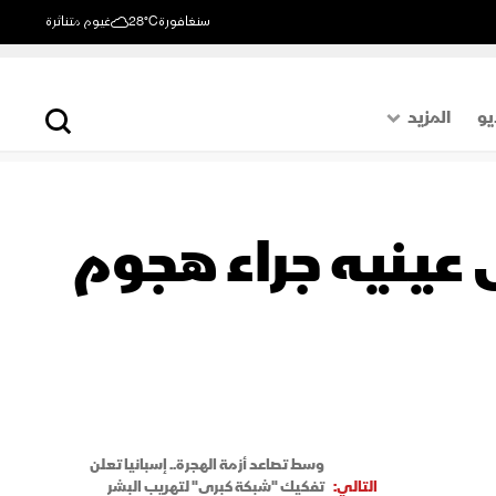
سنغافورة
28°C
غيوم متناثرة
يو
المزيد
حول العالم
الصفحة الأخيرة
عينيه جراء هجوم
اقتصاد
رياضة
وسط تصاعد أزمة الهجرة.. إسبانيا تعلن
التالي:
تفكيك "شبكة كبرى" لتهريب البشر