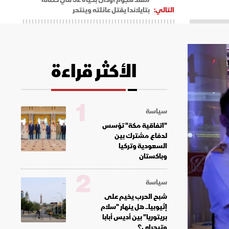
التالي:
بتايلاندا يقتل عائلته وينتحر
الأكثر قراءة
1
سياسة
"اتفاقية مكة" تؤسس
لدفاع مشترك بين
السعودية وتركيا
وباكستان
2
سياسة
شبح الحرب يخيم على
إثيوبيا.. هل ينهار "سلام
بريتوريا" بين أديس أبابا
وتيجراي؟