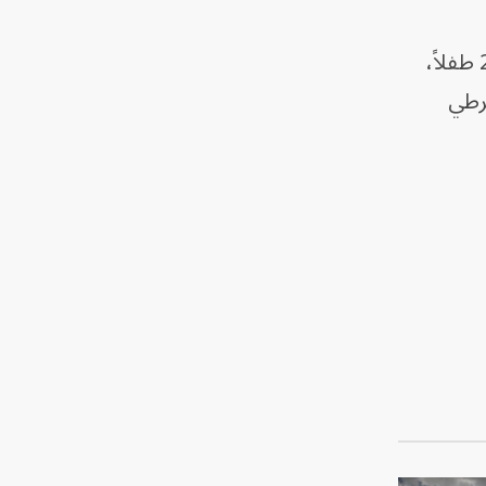
وجاءت واقعة إطلاق النار بالمركز التجاري بعد 3 أيام من الذكرى الأولى لوفاة 35 شخصاً، بينهم 22 طفلاً،
رطي