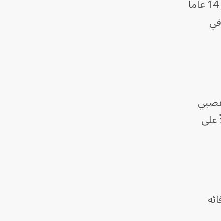
وقال الميجور جنرال ناكارين سوخونتاويت من شرطة بانكوك، إن المشتبه به "فتى يبلغ من العمر 14 عاماً
في
 عصبي
 على
ائه