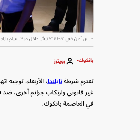
حراس أمن في نقطة تفتيش داخل مركز سيام باراجون التجاري الفاخر
بانكوك-
رويترز
تعتزم شرطة
تايلندا
، الأربعاء، توجيه ا
غير قانوني وارتكاب جرائم أخرى، ضد ف
في العاصمة بانكوك.