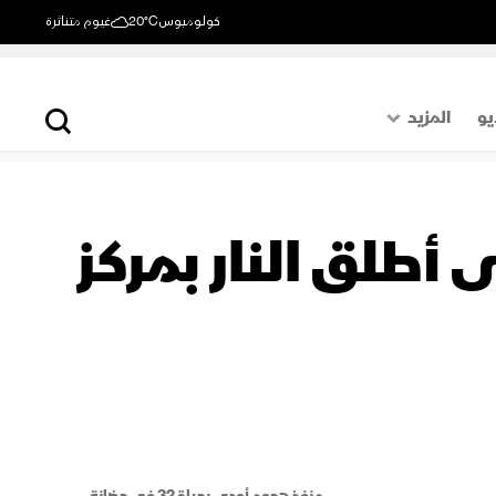
كولومبوس
20°C
غيوم متناثرة
يو
المزيد
حول العالم
الصفحة الأخيرة
 أطلق النار بمركز
اقتصاد
رياضة
منفذ هجوم أودى بحياة 32 في حضانة