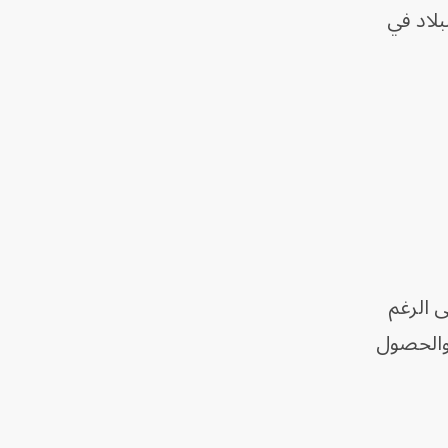
لاد في
ى الرغم
 والحصول