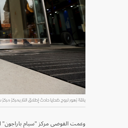
باقة زهور لروح ضحايا حادث إطلاق النار بمركز مركز سيام باراجون ا
وعمت الفوضى مركز "سيام باراجون" الت