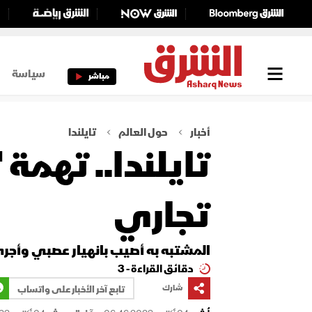
سياسة
مباشر
أخبار
حول العالم
تايلندا
تايلندا.. تهمة
تجاري
المشتبه به أصيب بانهيار عصبي وأجر
دقائق القراءة - 3
شارك
تابع آخر الأخبار على واتساب