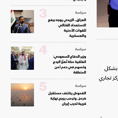
3
سياسة
العراق.. الزيدي يوجه برفع
الاستعداد القتالي
للقوات الأمنية
والعسكرية
4
سياسة
وزير الدفاع السعودي:
اتفاقية مكة تُعزّز الردع
ة بشكل
وتسهم في دعم أمن
المنطقة
كز تجاري
5
سياسة
الغموض يكتنف مستقبل
هرمز.. وترمب يرجح نهاية
قريبة لحرب إيران