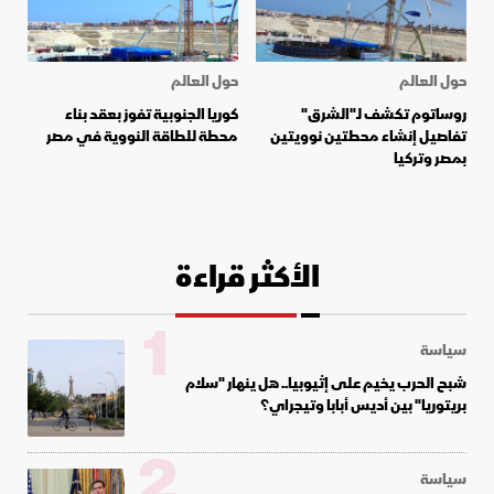
حول العالم
حول العالم
روساتوم تكشف لـ"الشرق"
كوريا الجنوبية تفوز بعقد بناء
تفاصيل إنشاء محطتين نوويتين
محطة للطاقة النووية في مصر
بمصر وتركيا
الأكثر قراءة
1
سياسة
شبح الحرب يخيم على إثيوبيا.. هل ينهار "سلام
بريتوريا" بين أديس أبابا وتيجراي؟
2
سياسة