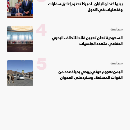
بينها كندا واليابان.. أميركا تعتزم إغلاق سفارات
وقنصليات في 5 دول
4
سياسة
السعودية تعلن تعيين قائد للتحالف البحري
الدفاعي متعدد الجنسيات
5
سياسة
اليمن: هجوم حوثي يودي بحياة عدد من
القوات المسلحة.. وسنرد على العدوان