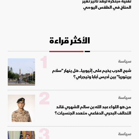
تقنية مبتكرة لرصد تأثير تغير
المناخ في الطقس اليومي
الأكثر قراءة
1
سياسة
شبح الحرب يخيم على إثيوبيا.. هل ينهار "سلام
بريتوريا" بين أديس أبابا وتيجراي؟
2
سياسة
من هو اللواء عبد الله بن سالم الشهري قائد
التحالف البحري الدفاعي متعدد الجنسيات؟
3
سياسة