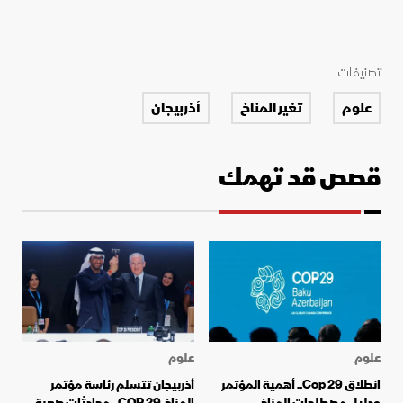
تصنيفات
علوم
تغير المناخ
أذربيجان
قصص قد تهمك
علوم
علوم
انطلاق Cop 29.. أهمية المؤتمر
أذربيجان تتسلم رئاسة مؤتمر
ودليل مصطلحات المناخ
المناخ COP 29.. محادثات صعبة