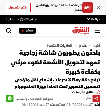
اقرأ هذه المقالة في تطبيق الشرق
افتح التطبيق
للأخبار
مواقعنا
سيدني
15°C
سماء صافية
مباشر
أخبار
علوم
الولايات المتحدة
باحثون يطورون شاشة زجاجية
تمهد لتحويل الأشعة لضوء مرئي
بكفاءة كبيرة
ترفع دقة X Ray بجرعات إشعاع أقل وتؤدي
لتحسين التصوير تحت الماء أجهزة الماموجرام
دقائق القراءة - 7
شارك
تابع آخر الأخبار على واتساب
نُشر:
27 مايو 2026 08:17
آخر تحديث:
27 مايو 2026 08:48