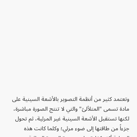
وتعتمد كثير من أنظمة التصوير بالأشعة السينية على
مادة تسمى "المتلألئ" والتي لا تنتج الصورة مباشرة،
لكنها تستقبل الأشعة السينية غير المرئية، ثم تحول
جزءاً من طاقتها إلى ضوء مرئي؛ وكلما كانت هذه