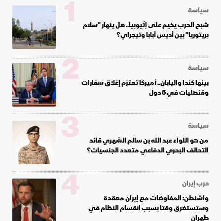
1
سياسة
شبح الحرب يخيم على إثيوبيا.. هل ينهار "سلام
بريتوريا" بين أديس أبابا وتيجراي؟
2
سياسة
بينها كندا واليابان.. أميركا تعتزم إغلاق سفارات
وقنصليات في 5 دول
3
سياسة
من هو اللواء عبد الله بن سالم الشهري قائد
التحالف البحري الدفاعي متعدد الجنسيات؟
4
حرب إيران
واشنطن: المفاوضات مع إيران معقدة
وستستغرق وقتاً بسبب انقسام النظام في
طهران