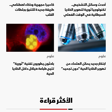
أحدث وسائل التشخيص..
كاميرا مجهرية وذكاء اصطناعي..
تكنولوجيا ثورية لتصوير الخلايا
طريقة جديدة للتنبؤ بجلطات
السرطانية في الوقت الفعلي
القلب
علوم
علوم
ابتكار جديد يمكّن العلماء من
باحثون يطورون تقنية "ثورية"
تصوير الخلايا الحية "دون تجميد"
تتيح طباعة هياكل داخل الخلايا
الحية
الأكثر قراءة