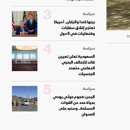
3
سياسة
بينها كندا واليابان.. أميركا
تعتزم إغلاق سفارات
وقنصليات في 5 دول
4
سياسة
السعودية تعلن تعيين
قائد للتحالف البحري
الدفاعي متعدد
الجنسيات
5
سياسة
اليمن: هجوم حوثي يودي
بحياة عدد من القوات
المسلحة.. وسنرد على
العدوان