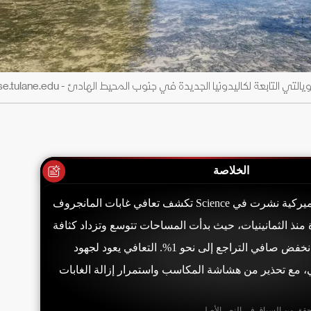
التابعة لكاليدونيا الجديدة في جنوب المحيط الهادئ - sse.tulane.edu
الخلاصة
دراسة جامعة تولين الأميركية نشرت في Science تكشف تعافي غابات المانجروف
ة منذ الثمانينيات، حيث بدأت المساحات تتوسع وتزداد كثافة
الأشجار. بحلول 2023، انخفض صافي التراجع إلى نحو 1%. التعافي يعود لجهود
، مع تحذير من هشاشة المكاسب واستمرار إزالة الغابات
حقق من السياق في النص الأصلي.