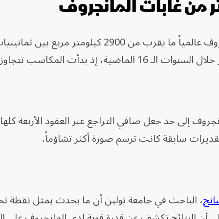
بحسب الدراسة، فقدت غابات المانجروف عالمياً ما يقرب من 2900 كيلومتر مربع
مساحة المانجروف إلى حد جعل صافي التراجع عبر العقود الأربعة كلها
انج
، الباحث في جامعة تولين أن ما يحدث يمثل نقطة ت
إلى أن النتائج تكشف عن قدرة قوية لدى المانجروف على ال