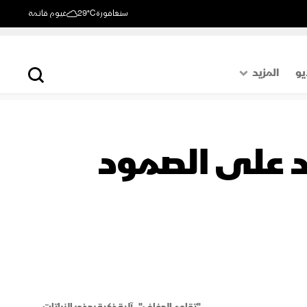
سنغافورة
29°C
غيوم قاتمة
يو
المزيد
حول العالم
الصفحة الأخيرة
د على الصمود
اقتصاد
رياضة
"تقاوم الجفاف".. آلية ذكية بجذور النباتات