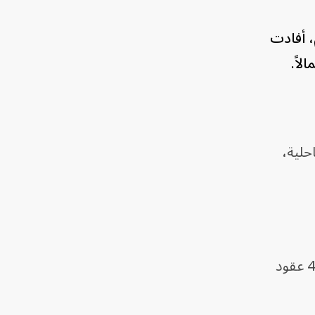
، أفادت
لاً.
حلية،
، على 4 عقود