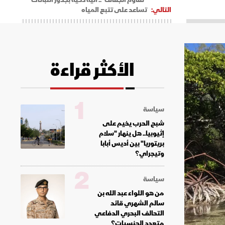
التالي:
تساعد على تتبع المياه
الأكثر قراءة
1
سياسة
شبح الحرب يخيم على
إثيوبيا.. هل ينهار "سلام
بريتوريا" بين أديس أبابا
وتيجراي؟
2
سياسة
من هو اللواء عبد الله بن
سالم الشهري قائد
التحالف البحري الدفاعي
متعدد الجنسيات؟