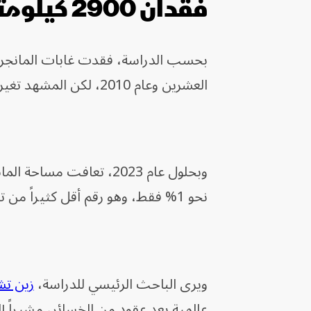
فقدان 2900 كيلومتر من غابات المانجروف
العشرين وعام 2010، لكن المشهد تغير خلال السنوات الـ 16 الماضية، إذ بدأت المكاسب تتجاوز الخسائر.
وبحلول عام 2023، تعافت 
نحو 1% فقط، وهو رقم أقل كثيراً من تقديرات سابقة كانت ترسم صورة أكثر تشاؤماً.
ويرى الباحث الرئيسي للدراسة،
زين تش
عالمية بعد عقود من الخسائر، مشيراً 