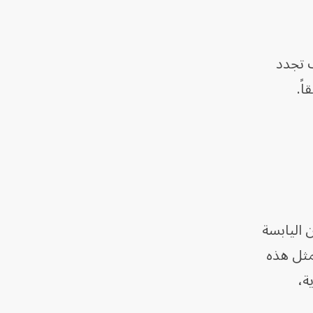
ت تجدد
ً.
 اليابسة
مثل هذه
ة،