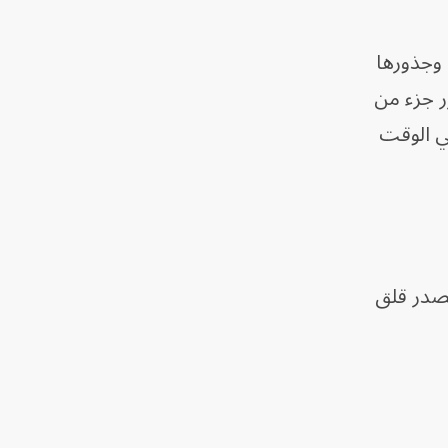
 وجذورها
ر جزء من
في الوقت
مصدر قلق