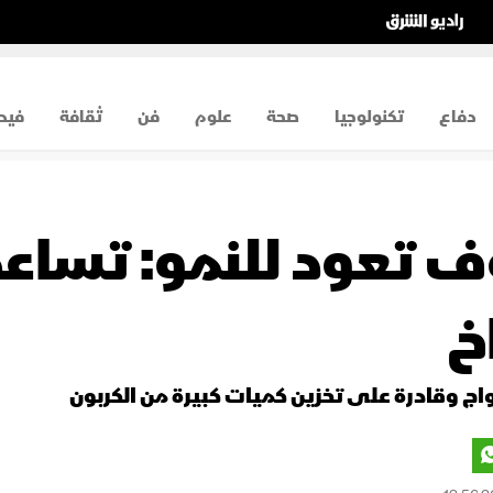
دفاع
تكنولوجيا
صحة
علوم
فن
ثقافة
فيد
وف تعود للنمو: تساع
خ
اج وقادرة على تخزين كميات كبيرة من الكربون