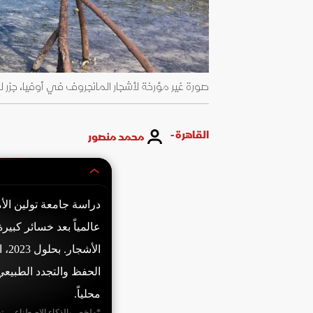
صورة غير مؤرخة لأشجار المانجروف في أوفيا، جزر لويالتي 
القاهرة -
محمد منصور
عالمياً بعد خسائر كبير
الحفظ والتجدد الطبيعي
محلياً.
*ملخص بالذكاء الاصطناعي. ت