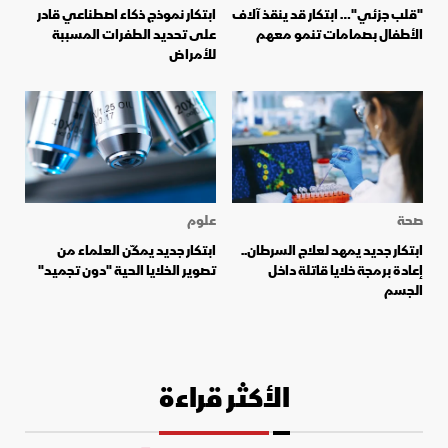
"قلب جزئي"… ابتكار قد ينقذ آلاف
ابتكار نموذج ذكاء اصطناعي قادر
الأطفال بصمامات تنمو معهم
على تحديد الطفرات المسببة
للأمراض
صحة
علوم
ابتكار جديد يمهد لعلاج السرطان..
ابتكار جديد يمكّن العلماء من
إعادة برمجة خلايا قاتلة داخل
تصوير الخلايا الحية "دون تجميد"
الجسم
الأكثر قراءة