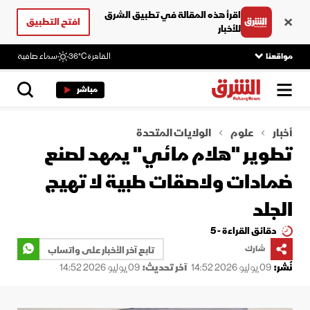
اقرأ هذه المقالة في تطبيق الشرق
افتح التطبيق
للأخبار
مواقعنا
القاهرة
36°C
سماء صافية
مباشر
أخبار
علوم
الولايات المتحدة
تطوير "هلام مائي" يمهد لصنع
ضمادات ولاصقات طبية لا تهيج
الجلد
دقائق القراءة - 5
شارك
تابع آخر الأخبار على واتساب
نُشر:
09 يوليو 2026 14:52
آخر تحديث:
09 يوليو 2026 14:52