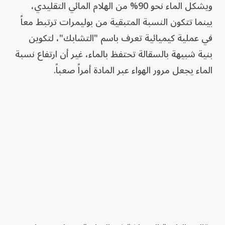
ويشكل الماء نحو 90% من الهلام المائي التقليدي،
بينما تتكون النسبة المتبقية من بوليمرات ترتبط معاً
في عملية كيميائية تعرف باسم "التشابك"، لتكوين
بنية شبيهة بالسقالة تحتفظ بالماء، غير أن ارتفاع نسبة
الماء يجعل مرور الهواء عبر المادة أمراً صعباً.