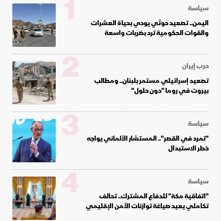
1
سياسة
اليمن.. تصعيد حوثي يودي بحياة العشرات
والقوات الحكومية ترد بضربات واسعة
2
حرب إيران
تصعيد إسرائيلي مستمر بلبنان.. ومطالب
بيروت في روما "دون حلول"
3
سياسة
"تمرد في القصر".. المستشار الألماني يواجه
خطر الاستبدال
4
سياسة
"اتفاقية مكة" للدفاع المشترك.. تحالف
تكاملي يعيد صياغة توازنات الأمن الإقليمي