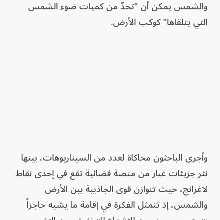
والشمس يمكن أن "تحدّ من كميات ضوء الشمس
التي يتلقاها" كوكب الأرض.
وأجرى الباحثون محاكاة لعدد من السيناريوهات، بينها
نثر جزيئات غبار من منصة فضائية تقع في إحدى نقاط
لاغرانج، حيث تتوازن قوى الجاذبية بين الأرض
والشمس، إذ تتمثل الفكرة في إقامة ما يشبه حاجزاً