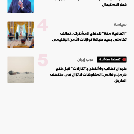
خطر الاستبدال
4
سياسة
"اتفاقية مكة" للدفاع المشترك.. تحالف
تكاملي يعيد صياغة توازنات الأمن الإقليمي
5
حرب إيران
تغطية مباشرة
طهران تطالب واشنطن بـ"تنازلات" قبل فتح
هرمز.. وفانس: المفاوضات لا تزال في منتصف
الطريق