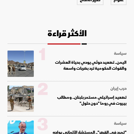
الأكثر قراءة
1
سياسة
اليمن.. تصعيد حوثي يودي بحياة العشرات
والقوات الحكومية ترد بضربات واسعة
2
حرب إيران
تصعيد إسرائيلي مستمر بلبنان.. ومطالب
بيروت في روما "دون حلول"
3
سياسة
"تمرد في القصر".. المستشار الألماني يواجه