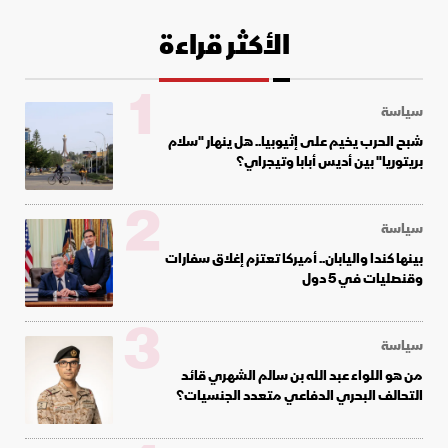
الأكثر قراءة
1
سياسة
شبح الحرب يخيم على إثيوبيا.. هل ينهار "سلام
بريتوريا" بين أديس أبابا وتيجراي؟
2
سياسة
بينها كندا واليابان.. أميركا تعتزم إغلاق سفارات
وقنصليات في 5 دول
3
سياسة
من هو اللواء عبد الله بن سالم الشهري قائد
التحالف البحري الدفاعي متعدد الجنسيات؟