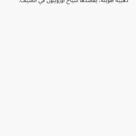
ذهبية طويلة، يقصدها سياح أوروبيون في الصيف.