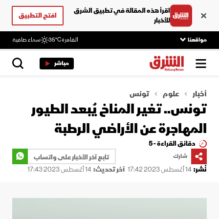
اقرأ هذه المقالة في تطبيق الشرق
افتح التطبيق
للأخبار
مواقعنا
القاهرة
35°C
سماء صافية
مباشر
أخبار
علوم
تونس
تونس.. تغير المناخ يُبعد الطيور
المهاجرة عن الأراضي الرطبة
دقائق القراءة - 5
شارك
تابع آخر الأخبار على واتساب
نُشر:
14 أغسطس 2023 17:42
آخر تحديث:
14 أغسطس 2023 17:43