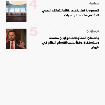
4
سياسة
السعودية تعلن تعيين قائد للتحالف البحري
الدفاعي متعدد الجنسيات
5
حرب إيران
واشنطن: المفاوضات مع إيران معقدة
وستستغرق وقتاً بسبب انقسام النظام في
طهران