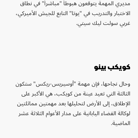
مديري المهمة يتوقعون هبوطاً "مباشراً" في نطاق
الاختبار والتدريب في "يوتا" التابع للجيش الأميركي،
غربي سولت ليك سيتي.
كويكب بينو
وحال نجاحها، فإن مهمة "أوسيريس-ريكس" ستكون
الثالثة التي تعيد عينة من كويكب، هي الأكبر على
الإطلاق، إلى الأرض لتحليلها بعد مهمتين مماثلتين
لوكالة الفضاء اليابانية على مدار الأعوام الثلاثة عشر
الماضية.