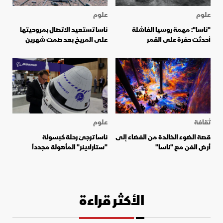
علوم
علوم
"ناسا": مهمة روسيا الفاشلة
ناسا تستعيد الاتصال بمروحيتها
أحدثت حفرة على القمر
على المريخ بعد صمت شهرين
ثقافة
علوم
قصة الضوء الخالدة من الفضاء إلى
ناسا ترجئ رحلة كبسولة
أرض الفن مع "ناسا"
"ستارلاينر" المأهولة مجدداً
الأكثر قراءة