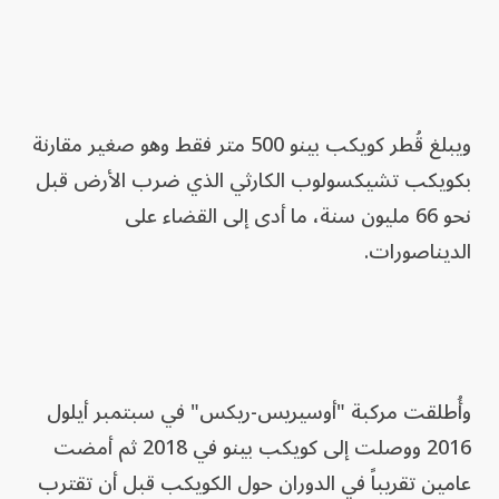
ويبلغ قُطر كويكب بينو 500 متر فقط وهو صغير مقارنة
بكويكب تشيكسولوب الكارثي الذي ضرب الأرض قبل
نحو 66 مليون سنة، ما أدى إلى القضاء على
الديناصورات.
وأُطلقت مركبة "أوسيريس-ريكس" في سبتمبر أيلول
2016 ووصلت إلى كويكب بينو في 2018 ثم أمضت
عامين تقريباً في الدوران حول الكويكب قبل أن تقترب