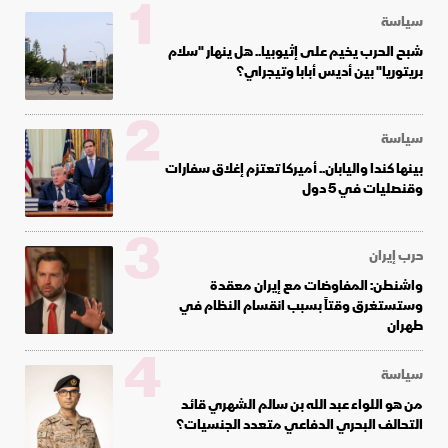
1
سياسة
شبح الحرب يخيم على إثيوبيا.. هل ينهار "سلام
بريتوريا" بين أديس أبابا وتيجراي؟
2
سياسة
بينها كندا واليابان.. أميركا تعتزم إغلاق سفارات
وقنصليات في 5 دول
3
حرب إيران
واشنطن: المفاوضات مع إيران معقدة
وستستغرق وقتاً بسبب انقسام النظام في
طهران
4
سياسة
من هو اللواء عبد الله بن سالم الشهري قائد
التحالف البحري الدفاعي متعدد الجنسيات؟