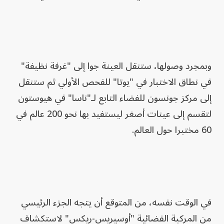
وبمجرد وصولها، ستنقل العينة جوا إلى "غرفة نظيفة"
في نطاق الاختبار في "يوتا" للفحص الأولي ثم ستنقل
إلى مركز جونسون للفضاء التابع لـ"ناسا" في هيوستون
لتقسم إلى عينات أصغر ليستفيد بها نحو 200 عالم في
60 مختبرا حول العالم.
في الوقت نفسه، من المتوقع أن يتجه الجزء الرئيسي
من المركبة الفضائية "أوسيريس-ريكس" لاستكشاف