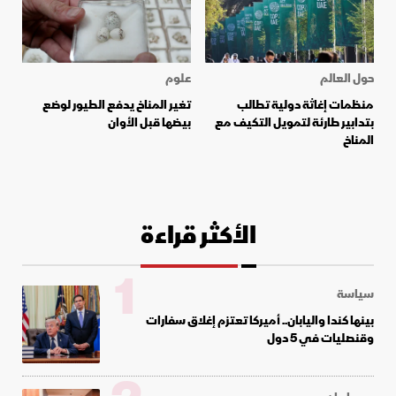
حول العالم
علوم
منظمات إغاثة دولية تطالب
تغير المناخ يدفع الطيور لوضع
بتدابير طارئة لتمويل التكيف مع
بيضها قبل الأوان
المناخ
الأكثر قراءة
1
سياسة
بينها كندا واليابان.. أميركا تعتزم إغلاق سفارات
وقنصليات في 5 دول