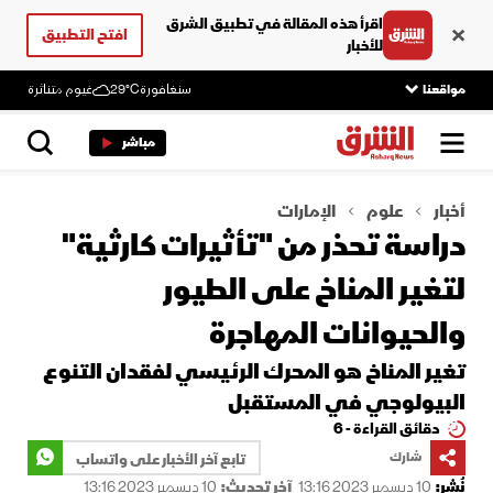
اقرأ هذه المقالة في تطبيق الشرق
افتح التطبيق
للأخبار
مواقعنا
سنغافورة
29°C
غيوم متناثرة
مباشر
أخبار
علوم
الإمارات
دراسة تحذر من "تأثيرات كارثية"
لتغير المناخ على الطيور
والحيوانات المهاجرة
تغير المناخ هو المحرك الرئيسي لفقدان التنوع
البيولوجي في المستقبل
دقائق القراءة - 6
شارك
تابع آخر الأخبار على واتساب
نُشر:
10 ديسمبر 2023 13:16
آخر تحديث:
10 ديسمبر 2023 13:16