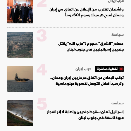
2
حرب إيران
واشنطن تقترب من الإعلان عن اتفاق مع إيران
وعمان لفتح هرمز بلا رسوم لـ60 يوماً
3
سياسة
مصادر "الشرق": هجوم لـ"حزب الله" يقتل
جنديين إسرائيليين في جنوب لبنان
4
حرب إيران
تغطية مباشرة
ترقب للإعلان عن اتفاق هرمز بين إيران وعمان..
وترمب: أفضل التوصل لتسوية دبلوماسية
5
سياسة
إسرائيل تعلن سقوط جنديين وإصابة 4 إثر انفجار
عبوة ناسفة في جنوب لبنان