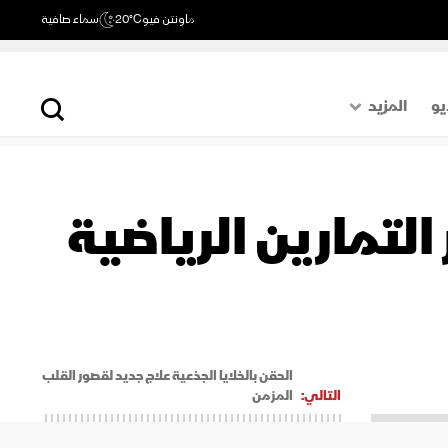
ماونتن فيو
20°C
سماء صافية
يو
المزيد
حول العالم
الصفحة الأخيرة
التمارين الرياضية
اقتصاد
رياضة
الحقن بالخلايا الجذعية علاج جديد لقصور القلب
التالي:
المزمن