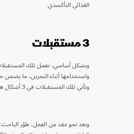
الغذائي التأكسدي.
3 مستقبلات
وبشكل أساسي، تعمل تلك المستقبلات ك
واستخدامها أثناء التمرين، ما يضمن حص
وتأتي تلك المستقبلات في 3 أشكال هي ERRα، وERRβ، وERRγ.