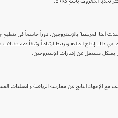
تحدياً المعروف باسم ERRα.
ستقبل ERRα، أو مستقبلات ألفا المرتبطة بالإستروجين، دوراً حاسماً في تنظي
ا في ذلك إنتاج الطاقة ويرتبط ارتباطاً وثيقاً بمستقبلات 
ف مع الإجهاد الناتج عن ممارسة الرياضة والعمليات الفس