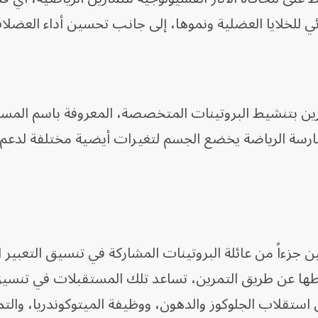
ائي للخلايا العضلية ونموها، إلى جانب تحسين أداء العضلا
تمرين بتنشيط البروتينات المتخصصة، المعروفة باسم المس
إستروجين ERRs، فعند ممارسة الرياضة يخضع الجسم لتغيرات أيضية مختلفة 
ن جزءاً من عائلة البروتينات المشاركة في تنسيق التعبير 
طها عن طريق التمرين، تساعد تلك المستقبلات في تنسيق
ستقلاب الجلوكوز والدهون، ووظيفة الميتوكوندريا، والت