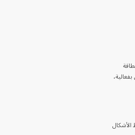
طاقة
بفعالية،
اً يُسمّى SLU-PP-332، والذي ينشّط الأشكال