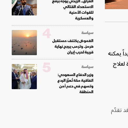
العراق.. الزيدي يوجه برفع
الاستعداد القتالي
للقوات الأمنية
والعسكرية
4
سياسة
الغموض يكتنف مستقبل
هرمز.. وترمب يرجح نهاية
اً يمكنه
قريبة لحرب إيران
5
 لعلاج
سياسة
وزير الدفاع السعودي:
اتفاقية مكة تُعزّز الردع
وتسهم في دعم أمن
المنطقة
د تقدّم