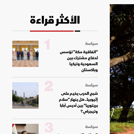
الأكثر قراءة
1
سياسة
"اتفاقية مكة" تؤسس
لدفاع مشترك بين
السعودية وتركيا
وباكستان
2
سياسة
شبح الحرب يخيم على
إثيوبيا.. هل ينهار "سلام
بريتوريا" بين أديس أبابا
وتيجراي؟
3
سياسة