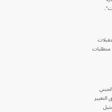
ت".
تقبلات
لدعم متطلبات
الجيني
 التعبير
مثيل