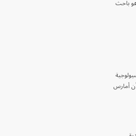
هو باحث
سيولوجية
أن أمارس
رة