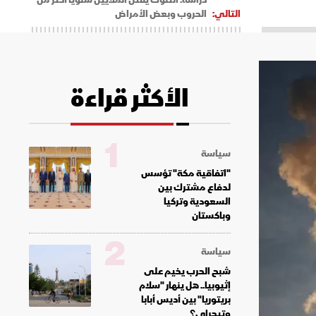
التالي:
الحروب وبعض الأمراض
الأكثر قراءة
1
سياسة
"اتفاقية مكة" تؤسس
لدفاع مشترك بين
السعودية وتركيا
وباكستان
2
سياسة
شبح الحرب يخيم على
إثيوبيا.. هل ينهار "سلام
بريتوريا" بين أديس أبابا
وتيجراي؟