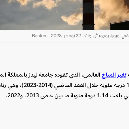
ش بولندا. 22 نوفمبر 2023 - Reuters
ت
تغير المناخ
العالمي، الذي تقوده جامعة ليدز بالمملكة الم
الاحترار الناجم عن البشر ارتفع إلى 1.19 درجة مئوية خلال العق
امي 2013، و2022.