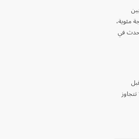
بين
ن (1.3 درجة مئوية)، والاحترار الإجمالي (1.43 درجة مئوية) هو 0.13 درجة مئوية،
 يحدث في
قبل
- لا تتجاوز