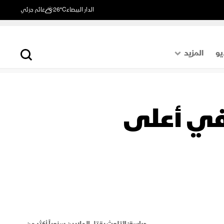
الدار البيضاء
26°C
غائم جزئي
يو
المزيد
حول العالم
الصفحة الأخيرة
"في أعلى
اقتصاد
رياضة
دراسة: التلوث يقتل الملايين سنوياً أكثر من