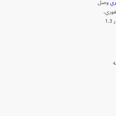
ري
وصل
لأحفوري،
وإزالة الغابات، والعمليات الصناعية، كان متوسط درجة الحرارة العالمية في عام 2023 أعلى بمقدار 1.3
لية