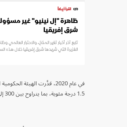
اقرأ أيضاً
ظاهرة "إل نينيو" غير مسؤولة
شرق إفريقيا
تابع آخر أخبار تغير المناخ، والاحترار العالمي وظ
الغزيرة التي شهدها شرق إفريقيا خلال هذه الس
1.5 درجة مئوية، بما يتراوح بين 300 إلى 900 جيجا طن من ثاني أكسيد الكربون.