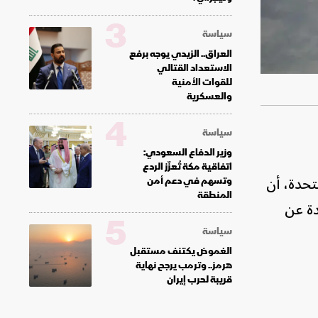
3
سياسة
العراق.. الزيدي يوجه برفع
الاستعداد القتالي
للقوات الأمنية
والعسكرية
4
سياسة
وزير الدفاع السعودي:
اتفاقية مكة تُعزّز الردع
تحدة، أن
وتسهم في دعم أمن
المنطقة
د الماضي (2014-2023)، وهي زيادة عن
5
سياسة
الغموض يكتنف مستقبل
هرمز.. وترمب يرجح نهاية
قريبة لحرب إيران