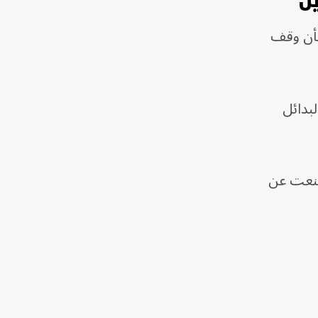
يل
شأن وقف
لبدائل
متنعت عن