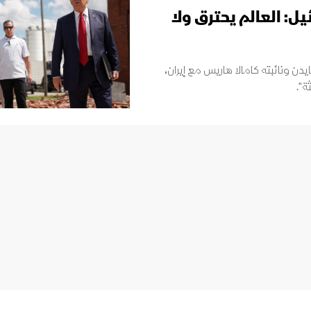
ل: العالم يحترق ولا
دن ونائبته كامالا هاريس مع إيران،
ة".