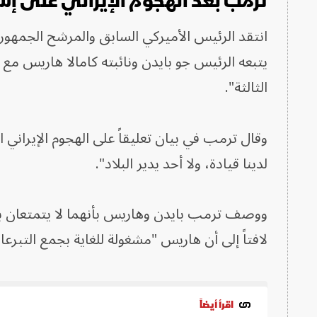
ترمب بعد الهجوم الإيراني على إسرا
انتقد الرئيس الأميركي السابق والمرشح الجمهوري ل
يتبعه الرئيس جو بايدن ونائبته كامالا هاريس مع إ
الثالثة".
وقال ترمب في بيان تعليقاً على الهجوم الإيران
لدينا قيادة، ولا أحد يدير البلاد".
ووصف ترمب بايدن وهاريس بأنهما لا يتمتعان بالكف
لافتاً إلى أن هاريس "مشغولة للغاية بجمع التب
اقرأ أيضاً