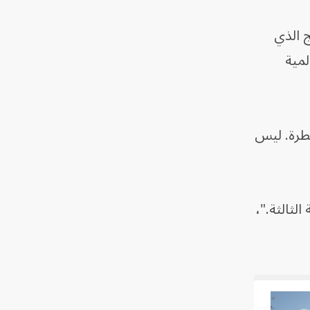
ج الذي
لمية
يطرة. ليس
لثالثة."،