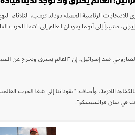
ئيل: العالم يحترق ولا توجد لدينا قيادة
لانتخابات الرئاسية المقبلة دونالد ترمب، الثلاثاء، النه
يران، مشيراً إلى أنهما يقودان العالم إلى "شفا الحرب العا
ي الصاروخي ضد إسرائيل، إن "العالم يحترق ويخرج عن الس
اءة اللازمة، وأضاف: "يقوداننا إلى شفا الحرب العالمية ا
رعات في سان فرانسيسكو".