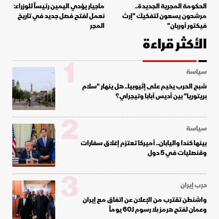
الحكومة المجرية الجديدة..
ماجيار يؤدي اليمين رئيساً للوزراء:
مرشحون يسعون لتفكيك "إرث
نعمل لفتح فصل جديد في تاريخ
فيكتور أوربان"
المجر
الأكثر قراءة
1
سياسة
شبح الحرب يخيم على إثيوبيا.. هل ينهار "سلام
بريتوريا" بين أديس أبابا وتيجراي؟
2
سياسة
بينها كندا واليابان.. أميركا تعتزم إغلاق سفارات
وقنصليات في 5 دول
3
حرب إيران
واشنطن تقترب من الإعلان عن اتفاق مع إيران
وعمان لفتح هرمز بلا رسوم لـ60 يوماً