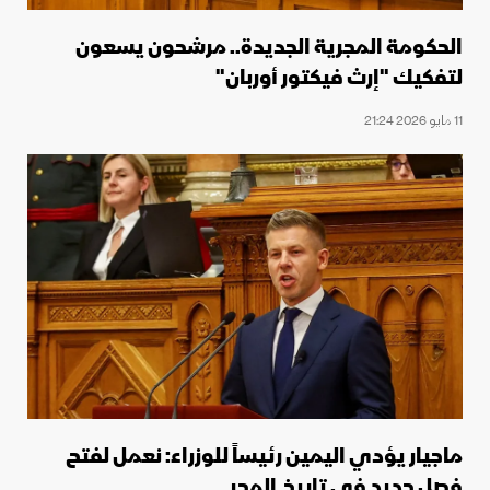
الحكومة المجرية الجديدة.. مرشحون يسعون
لتفكيك "إرث فيكتور أوربان"
11 مايو 2026 21:24
ماجيار يؤدي اليمين رئيساً للوزراء: نعمل لفتح
فصل جديد في تاريخ المجر