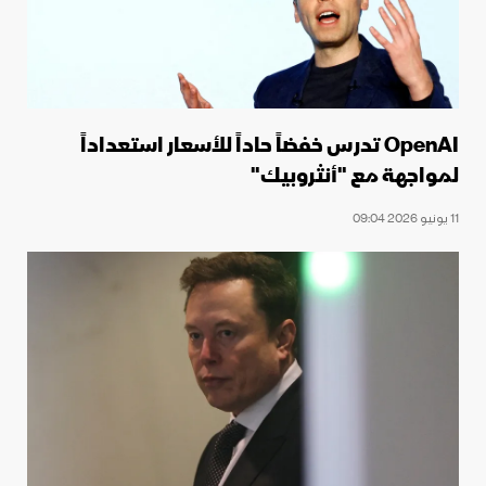
OpenAI تدرس خفضاً حاداً للأسعار استعداداً
لمواجهة مع "أنثروبيك"
11 يونيو 2026 09:04