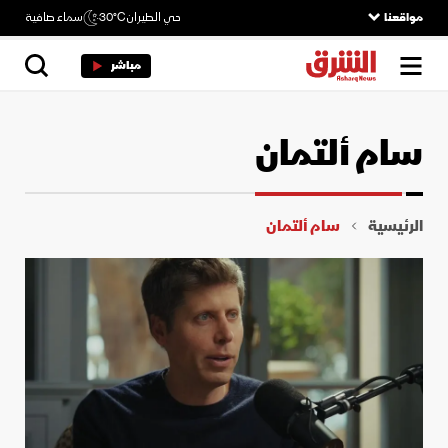
مواقعنا
حي الطيران
30°C
سماء صافية
مباشر
سام ألتمان
الرئيسية
سام ألتمان