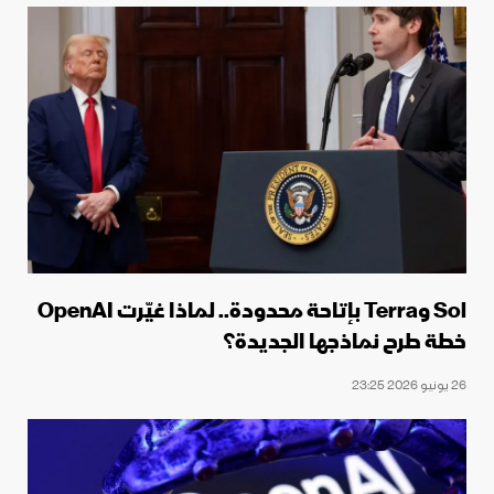
Sol وTerra بإتاحة محدودة.. لماذا غيّرت OpenAI
خطة طرح نماذجها الجديدة؟
26 يونيو 2026 23:25