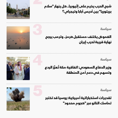
شبح الحرب يخيم على إثيوبيا.. هل ينهار "سلام
بريتوريا" بين أديس أبابا وتيجراي؟
3
سياسة
الغموض يكتنف مستقبل هرمز.. وترمب يرجح
نهاية قريبة لحرب إيران
4
سياسة
وزير الدفاع السعودي: اتفاقية مكة تُعزّز الردع
وتسهم في دعم أمن المنطقة
5
سياسة
تقديرات استخباراتية أميركية: روسيا قد تختبر
تماسك الناتو عبر "هجوم محدود"