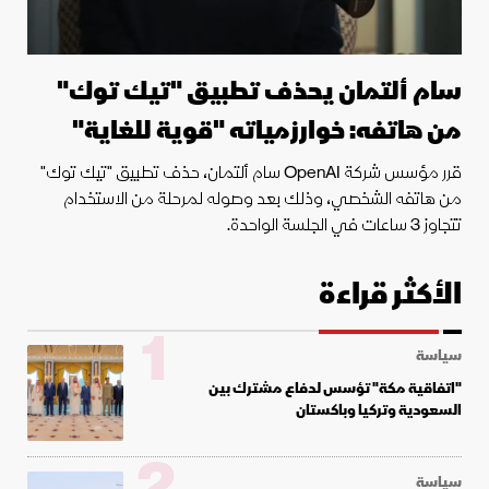
سام ألتمان يحذف تطبيق "تيك توك"
من هاتفه: خوارزمياته "قوية للغاية"
قرر مؤسس شركة OpenAI سام ألتمان، حذف تطبيق "تيك توك"
من هاتفه الشخصي، وذلك بعد وصوله لمرحلة من الاستخدام
تتجاوز 3 ساعات في الجلسة الواحدة.
الأكثر قراءة
1
سياسة
"اتفاقية مكة" تؤسس لدفاع مشترك بين
السعودية وتركيا وباكستان
2
سياسة