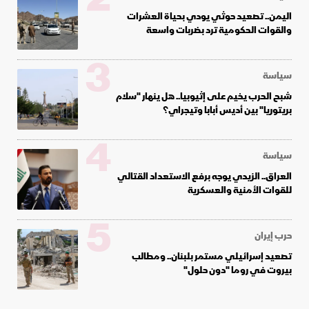
اليمن.. تصعيد حوثي يودي بحياة العشرات
والقوات الحكومية ترد بضربات واسعة
3
سياسة
شبح الحرب يخيم على إثيوبيا.. هل ينهار "سلام
بريتوريا" بين أديس أبابا وتيجراي؟
4
سياسة
العراق.. الزيدي يوجه برفع الاستعداد القتالي
للقوات الأمنية والعسكرية
5
حرب إيران
تصعيد إسرائيلي مستمر بلبنان.. ومطالب
بيروت في روما "دون حلول"