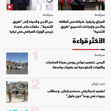
سياسة
سياسة
العراق وتركيا.. شراكة في الطاقة
من الأمن والمياه إلى "طريق
والأمن وإجراءات لتسريع "طريق
التنمية".. ملفات على أجندة
التنمية"
رئيس الوزراء العراقي في تركيا
الأكثر قراءة
1
سياسة
اليمن.. تصعيد حوثي يودي بحياة العشرات
والقوات الحكومية ترد بضربات واسعة
2
حرب إيران
تصعيد إسرائيلي مستمر بلبنان.. ومطالب
بيروت في روما "دون حلول"