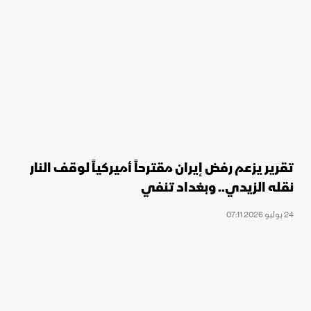
تقرير يزعم رفض إيران مقترحاً أميركياً لوقف النار
نقله الزيدي.. وبغداد تنفي
24 يوليو 2026 07:11