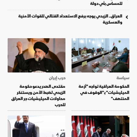
للمساس بأي دولة
العراق.. الزيدي يوجه برفع الاستعداد القتالي للقوات الأمنية
والعسكرية
سياسة
حرب إيران
الحكومة العراقية تواجه "أزمة
مقتدى الصدر يدعو حكومة
الميليشيات" بـ"الوقوف في
الزيدي لضبط الأمن ويستنكر
المنتصف"
محاولات الميليشيات جر العراق
للحرب