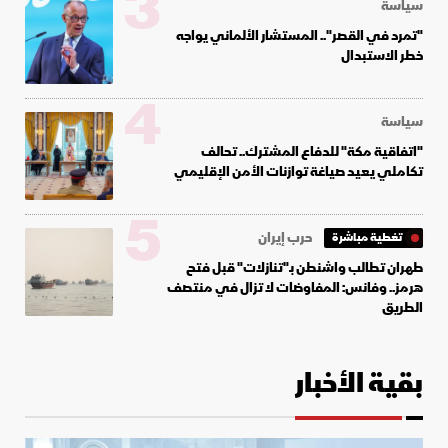
3
سياسة
"تمرد في القصر".. المستشار الألماني يواجه
خطر الاستبدال
4
سياسة
"اتفاقية مكة" للدفاع المشترك.. تحالف
تكاملي يعيد صياغة توازنات الأمن الإقليمي
5
حرب إيران
تغطية مباشرة
طهران تطالب واشنطن بـ"تنازلات" قبل فتح
هرمز.. وفانس: المفاوضات لا تزال في منتصف
الطريق
بقية الأخبار