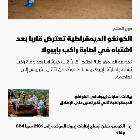
حول العالم
الكونغو الديمقراطية تعترض قارباً بعد
اشتباه في إصابة راكب بإيبولا
الكونغو الديمقراطية تعترض قارباً قرب كينشاسا بعد وفاة راكب
يُشتبه بإصابته بإيبولا، وسط مخاوف من انتقال الفيروس إلى
العاصمة.
بيانات: إصابات إيبولا في الكونغو
الديمقراطية ثاني أكبر تفشٍ على الإطلاق
الكونغو تعلن ارتفاع إصابات إيبولا المؤكدة إلى 2181 منها 864
وفاة