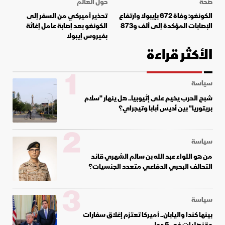
صحة
حول العالم
الكونغو: وفاة 672 بإيبولا وارتفاع
تحذير أميركي من السفر إلى
الإصابات المؤكدة إلى ألف و873
الكونغو بعد إصابة عامل إغاثة
بفيروس إيبولا
الأكثر قراءة
1
سياسة
شبح الحرب يخيم على إثيوبيا.. هل ينهار "سلام
بريتوريا" بين أديس أبابا وتيجراي؟
2
سياسة
من هو اللواء عبد الله بن سالم الشهري قائد
التحالف البحري الدفاعي متعدد الجنسيات؟
3
سياسة
بينها كندا واليابان.. أميركا تعتزم إغلاق سفارات
وقنصليات في 5 دول