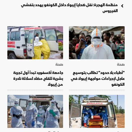
منظمة الهجرة: نقل ضحايا إيبولا داخل الكونغو يهدد بتفشي
الفيروس
صحة
صحة
"أطباء بلا حدود" تطالب بتوسيع
جامعة أكسفورد تبدأ أول تجربة
عاجل لإجراءات مواجهة إيبولا في
بشرية للقاح مضاد لسلالة نادرة
الكونغو
من إيبولا