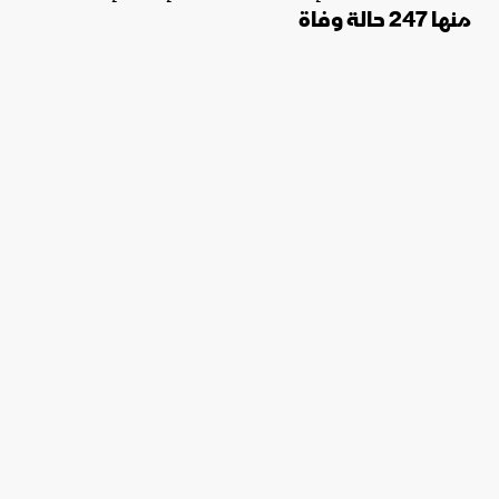
منها 247 حالة وفاة
20 يونيو 2026 23:06
الكونغو.. ارتفاع الإصابات بفيروس إيبولا إلى 933
منها 245 حالة وفاة
19 يونيو 2026 22:47