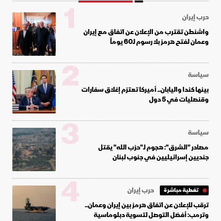
1
حرب إيران
واشنطن تقترب من الإعلان عن اتفاق مع إيران
وعمان لفتح هرمز بلا رسوم لـ60 يوماً
2
سياسة
بينها كندا واليابان.. أميركا تعتزم إغلاق سفارات
وقنصليات في 5 دول
3
سياسة
مصادر "الشرق": هجوم لـ"حزب الله" يقتل
جنديين إسرائيليين في جنوب لبنان
4
حرب إيران
تغطية مباشرة
ترقب للإعلان عن اتفاق هرمز بين إيران وعمان..
وترمب: أفضل التوصل لتسوية دبلوماسية