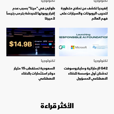
تكنولوجيا
تكنولوجيا
إنفيديا تكشف عن نماذج متطورة
طوارئ في "ميتا" بسبب عدم
لتدريب الروبوتات والسيارات على
إقرار روبوتها للدردشة بترمب رئيساً
فهم العالم
لأميركا
تكنولوجيا
تكنولوجيا
G42 الإماراتية ومايكروسوفت
السعودية تستقطب 15 مليار
تدشنان أول مؤسسة للذكاء
دولار استثمارات بالذكاء
الاصطناعي المسؤول
الاصطناعي
الأكثر قراءة