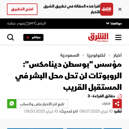
اقرأ هذه المقالة في تطبيق الشرق
افتح التطبيق
للأخبار
مواقعنا
الرياض
34°C
غيوم متناثرة
مباشر
أخبار
تكنولوجيا
السعودية
مؤسس "بوسطن دينامكس":
الروبوتات لن تحل محل البشر في
المستقبل القريب
دقائق القراءة - 3
شارك
تابع آخر الأخبار على واتساب
نُشر:
10 فبراير 2025 08:07
آخر تحديث:
10 فبراير 2025 08:50