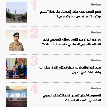
1
سياسة
شبح الحرب يخيم على إثيوبيا.. هل ينهار "سلام
بريتوريا" بين أديس أبابا وتيجراي؟
2
سياسة
من هو اللواء عبد الله بن سالم الشهري قائد
التحالف البحري الدفاعي متعدد الجنسيات؟
3
سياسة
بينها كندا واليابان.. أميركا تعتزم إغلاق سفارات
وقنصليات في 5 دول
4
سياسة
السعودية تعلن تعيين قائد للتحالف البحري
الدفاعي متعدد الجنسيات