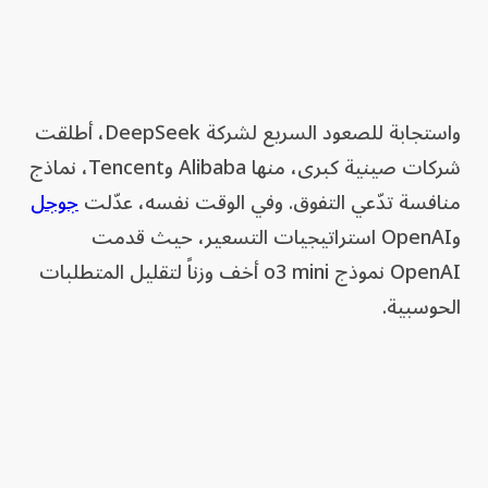
واستجابة للصعود السريع لشركة DeepSeek، أطلقت
شركات صينية كبرى، منها Alibaba وTencent، نماذج
منافسة تدّعي التفوق. وفي الوقت نفسه، عدّلت
جوجل
وOpenAI استراتيجيات التسعير، حيث قدمت
OpenAI نموذج o3 mini أخف وزناً لتقليل المتطلبات
الحوسبية.