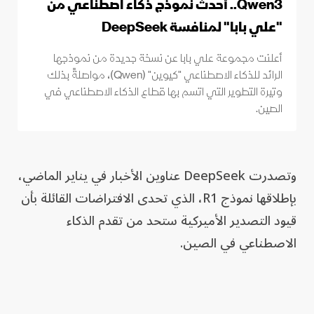
Qwen3.. أحدث نموذج ذكاء اصطناعي من
"علي بابا" لمنافسة DeepSeek
أعلنت مجموعة علي بابا عن نسخة جديدة من نموذجها
الرائد للذكاء الاصطناعي "كيوين" (Qwen)، مواصلةً بذلك
وتيرة التطوير التي اتسم بها قطاع الذكاء الاصطناعي في
الصين.
وتصدرت DeepSeek عناوين الأخبار في يناير الماضي،
بإطلاقها نموذج R1، الذي تحدى الافتراضات القائلة بأن
قيود التصدير الأميركية ستحد من تقدم الذكاء
الاصطناعي في الصين.