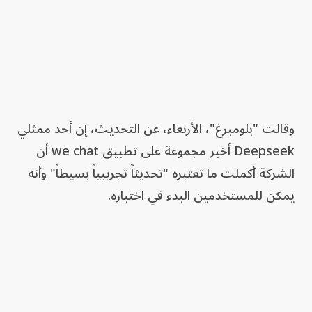
وقالت "بلومبرغ"، الأربعاء، عن التحديث، إن أحد ممثلي
Deepseek أخبر مجموعة على تطبيق we chat أن
الشركة أكملت ما تعتبره "تحديثاً تجريبياً بسيطاً" وأنه
يمكن للمستخدمين البدء في اختباره.