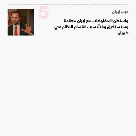
5
حرب إيران
واشنطن: المفاوضات مع إيران معقدة
وستستغرق وقتاً بسبب انقسام النظام في
طهران