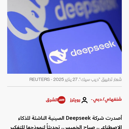
شعار تطبيق "ديب سيك". 27 يناير 2025 - REUTERS
شنغهاي/ دبي -
رويترز
الشرق
أصدرت شركة Deepseek الصينية الناشئة للذكاء
الاصطناعي، صباح الخميس، تحديثاً لنموذجها للتفكير