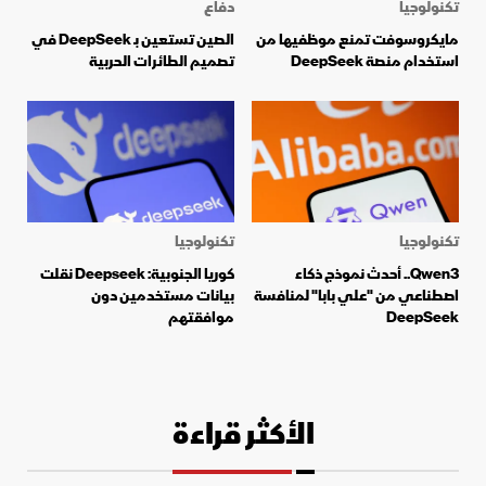
تكنولوجيا
دفاع
مايكروسوفت تمنع موظفيها من
الصين تستعين بـ DeepSeek في
استخدام منصة DeepSeek
تصميم الطائرات الحربية
تكنولوجيا
تكنولوجيا
Qwen3.. أحدث نموذج ذكاء
كوريا الجنوبية: Deepseek نقلت
اصطناعي من "علي بابا" لمنافسة
بيانات مستخدمين دون
DeepSeek
موافقتهم
الأكثر قراءة