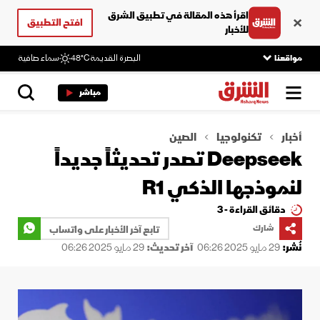
اقرأ هذه المقالة في تطبيق الشرق
افتح التطبيق
للأخبار
مواقعنا
البصرة القديمة
48°C
سماء صافية
مباشر
أخبار
تكنولوجيا
الصين
Deepseek تصدر تحديثاً جديداً
لنموذجها الذكي R1
دقائق القراءة - 3
شارك
تابع آخر الأخبار على واتساب
نُشر:
29 مايو 2025 06:26
آخر تحديث:
29 مايو 2025 06:26