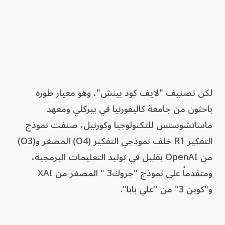
لكن تصنيف "لايف كود بينش"، وهو معيار طوره
باحثون من جامعة كاليفورنيا في بيركلي ومعهد
ماساتشوستس للتكنولوجيا وكورنيل، صنفت نموذج
التفكير R1 خلف نموذجي التفكير (O4) المصغر و(O3)
من OpenAI بقليل في توليد التعليمات البرمجية،
ومتقدماً على نموذج "جروك3 " المصغر من XAI
و"كوين 3" من "علي بابا".