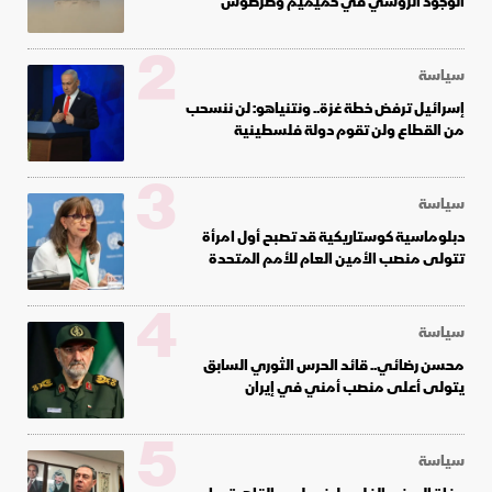
الوجود الروسي في حميميم وطرطوس
2
سياسة
إسرائيل ترفض خطة غزة.. ونتنياهو: لن ننسحب
من القطاع ولن تقوم دولة فلسطينية
3
سياسة
دبلوماسية كوستاريكية قد تصبح أول امرأة
تتولى منصب الأمين العام للأمم المتحدة
4
سياسة
محسن رضائي.. قائد الحرس الثوري السابق
يتولى أعلى منصب أمني في إيران
5
سياسة