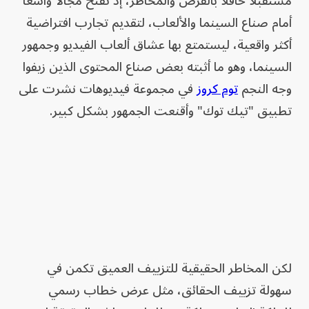
مستقبلاً حافلاً بالفرص والمخاطر، إذ تفتح مجالاً واسعاً
أمام صناع السينما والألعاب، لتقديم تجارب افتراضية
أكثر واقعية، ليستمتع بها عشاق ألعاب الفيديو وجمهور
السينما، وهو ما أثبته بعض صناع المحتوى الذين زيفوا
وجه النجم
توم كروز
في مجموعة فيديوهات نشرت على
تطبيق "تيك توك" وأقنعت الجمهور بشكل كبير.
لكن المخاطر الحقيقية للتزييف العميق تكمن في
سهولة تزييف الحقائق، مثل عرض خطاب رسمي