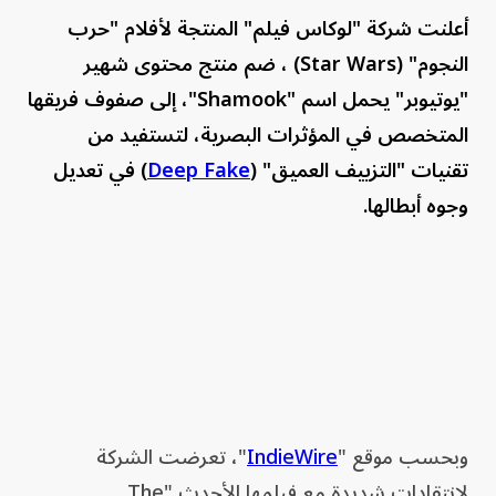
أعلنت شركة "لوكاس فيلم" المنتجة لأفلام "حرب
النجوم" (Star Wars) ، ضم منتج محتوى شهير
"يوتيوبر" يحمل اسم "Shamook"، إلى صفوف فريقها
المتخصص في المؤثرات البصرية، لتستفيد من
تقنيات "التزييف العميق" (
Deep Fake
) في تعديل
وجوه أبطالها.
وبحسب موقع "
IndieWire
"، تعرضت الشركة
لانتقادات شديدة مع فيلمها الأحدث "The