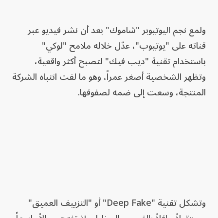
ولمع نجم اليوتيوبر "شاموك" بعد أن نشر فيديو عبر
قناته على "يوتيوب"، عدّل خلاله ملامح "لوكي"
باستخدام تقنية "ديب فيك" لتصبح أكثر واقعية،
وتظهر الشخصية أصغر عمراً، وهو ما لفت انتباه الشركة
المنتجة، وسعت إلى ضمه لصفوفها.
وتشكل تقنية "Deep Fake" أو "التزييف العميق"