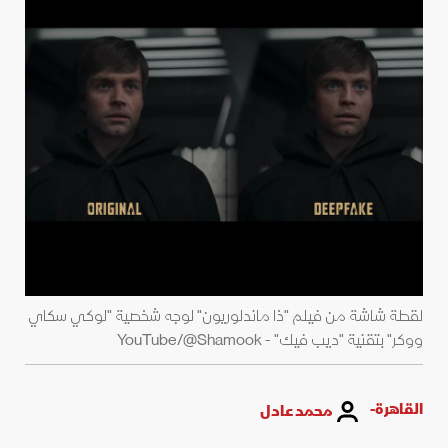
لقطة شاشة من فيلم "ذا ماندلوريون" لوجه شخصية "لوكي سكاي
ووكر" بتقنية "ديب فيك" - YouTube/@Shamook
القاهرة-
محمد عادل