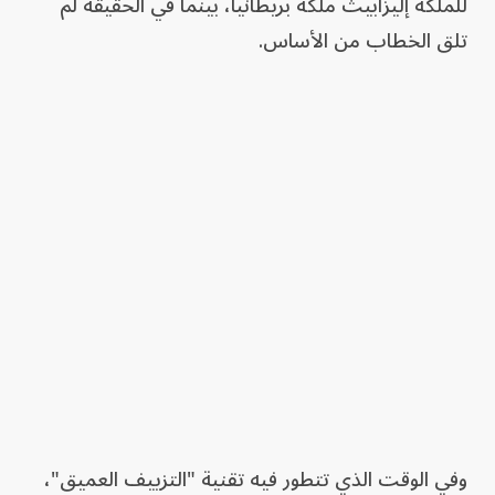
للملكة إليزابيث ملكة بريطانيا، بينما في الحقيقة لم
تلق الخطاب من الأساس.
وفي الوقت الذي تتطور فيه تقنية "التزييف العميق"،