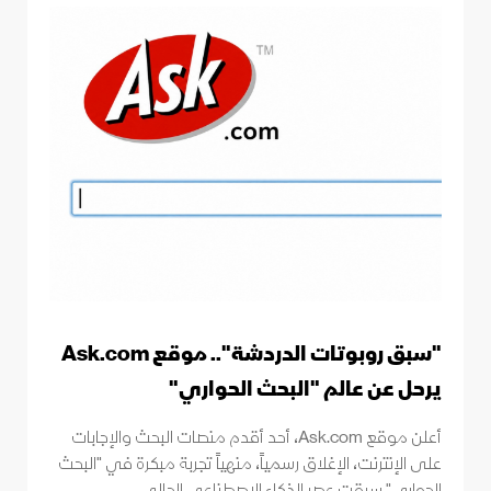
"سبق روبوتات الدردشة".. موقع Ask.com
يرحل عن عالم "البحث الحواري"
أعلن موقع Ask.com، أحد أقدم منصات البحث والإجابات
على الإنترنت، الإغلاق رسمياً، منهياً تجربة مبكرة في "البحث
الحواري" سبقت عصر الذكاء الاصطناعي الحالي.