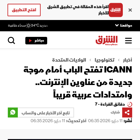
اقرأ هذه المقالة في تطبيق الشرق
افتح التطبيق
للأخبار
مواقعنا
مدريد
34°C
سماء صافية
مباشر
أخبار
تكنولوجيا
الولايات المتحدة
ICANN تفتح الباب أمام موجة
جديدة من عناوين الإنترنت..
وامتدادات عربية قريباً
دقائق القراءة - 7
شارك
تابع آخر الأخبار على واتساب
نُشر:
11 مايو 2026 06:35
آخر تحديث:
11 مايو 2026 06:35