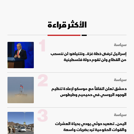
الأكثر قراءة
1
سياسة
إسرائيل ترفض خطة غزة.. ونتنياهو: لن ننسحب
من القطاع ولن تقوم دولة فلسطينية
2
سياسة
دمشق تعلن اتفاقاً مع موسكو لإعادة تنظيم
الوجود الروسي في حميميم وطرطوس
3
سياسة
اليمن.. تصعيد حوثي يودي بحياة العشرات
والقوات الحكومية ترد بضربات واسعة