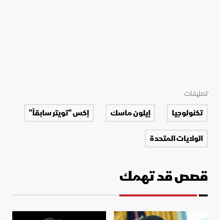
تصنيفات
تكنولوجيا
إيلون ماسك
إكس "تويتر سابقاً"
الولايات المتحدة
قصص قد تهمك