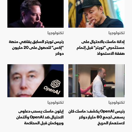
تكنولوجيا
تكنولوجيا
إدانة ماسك بالاحتيال على
رئيس تويتر السابق يقاضي منصة
مستثمري "تويتر" قبل إتمام
"إكس" للحصول على 20 مليون
صفقة الاستحواذ
دولار
تكنولوجيا
تكنولوجيا
رئيس OpenAI يكشف: ماسك كان
إيلون ماسك يسحب دعاوى
يسعى لجمع 80 مليار دولار
الاحتيال ضد OpenAI وألتمان
لاستعمار المريخ
وبروكمان قبل المحاكمة