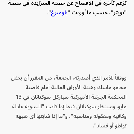
تزعم تأخره في الإفصاح عن حصته المتزايدة في منصة
"تويتر"، حسب ما أوردت "
بلومبرغ
".
ووفقاً للأمر الذي أصدرته، الجمعة، من المقرر أن يمثل
محامو ماسك وهيئة الأوراق المالية أمام قاضية
المحكمة الجزئية الأميركية سباركل سوكنانان في 13
مايو. وستنظر سوكنانان فيما إذا كانت "التسوية عادلة
وكافية ومعقولة ومناسبة"، و"ما إذا شابتها أي شبهة
تواطؤ أو فساد".