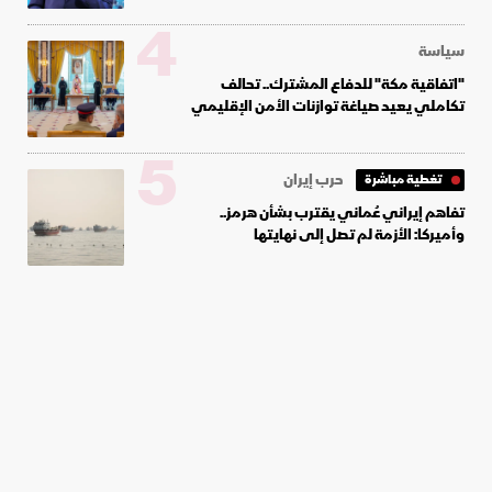
4
سياسة
"اتفاقية مكة" للدفاع المشترك.. تحالف
تكاملي يعيد صياغة توازنات الأمن الإقليمي
5
حرب إيران
تغطية مباشرة
تفاهم إيراني عُماني يقترب بشأن هرمز..
وأميركا: الأزمة لم تصل إلى نهايتها