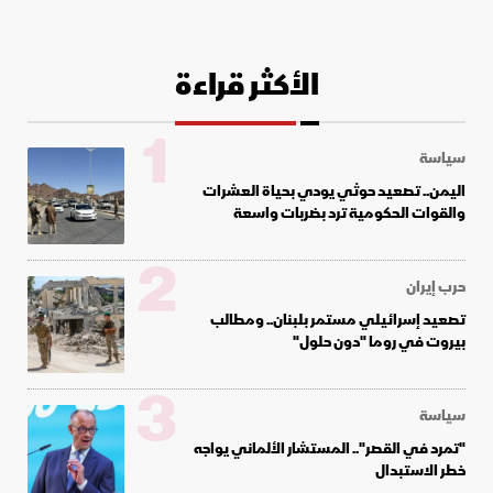
الأكثر قراءة
1
سياسة
اليمن.. تصعيد حوثي يودي بحياة العشرات
والقوات الحكومية ترد بضربات واسعة
2
حرب إيران
تصعيد إسرائيلي مستمر بلبنان.. ومطالب
بيروت في روما "دون حلول"
3
سياسة
"تمرد في القصر".. المستشار الألماني يواجه
خطر الاستبدال