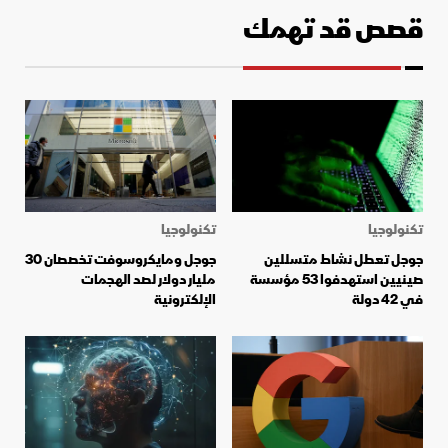
قصص قد تهمك
تكنولوجيا
تكنولوجيا
جوجل تعطل نشاط متسللين
جوجل ومايكروسوفت تخصصان 30
صينيين استهدفوا 53 مؤسسة
مليار دولار لصد الهجمات
في 42 دولة
الإلكترونية