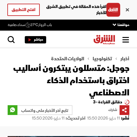
اقرأ هذه المقالة في تطبيق الشرق
افتح التطبيق
للأخبار
مواقعنا
باب الزوار
27°C
سماء صافية
مباشر
أخبار
تكنولوجيا
الولايات المتحدة
جوجل: متسللون يبتكرون أساليب
اختراق باستخدام الذكاء
الاصطناعي
دقائق القراءة - 3
شارك
تابع آخر الأخبار على واتساب
نُشر:
11 مايو 2026 15:50
آخر تحديث:
11 مايو 2026 15:50