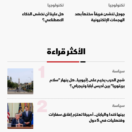
تكنولوجيا
تكنولوجيا
جوجل تنشئ فريقاً مختصاً بصد
هل علينا أن نخشى الذكاء
الهجمات الإلكترونية
الاصطناعي؟
الأكثر قراءة
1
سياسة
شبح الحرب يخيم على إثيوبيا.. هل ينهار "سلام
بريتوريا" بين أديس أبابا وتيجراي؟
2
سياسة
بينها كندا واليابان.. أميركا تعتزم إغلاق سفارات
وقنصليات في 5 دول