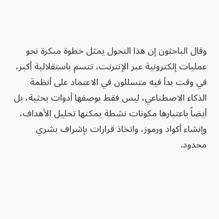
وقال الباحثون إن هذا التحول يمثل خطوة مبكرة نحو
عمليات إلكترونية عبر الإنترنت، تتسم باستقلالية أكبر،
في وقت بدأ فيه متسللون في الاعتماد على أنظمة
الذكاء الاصطناعي، ليس فقط بوصفها أدوات بحثية، بل
أيضاً باعتبارها مكونات نشطة يمكنها تحليل الأهداف،
وإنشاء أكواد ورموز، واتخاذ قرارات بإشراف بشري
محدود.