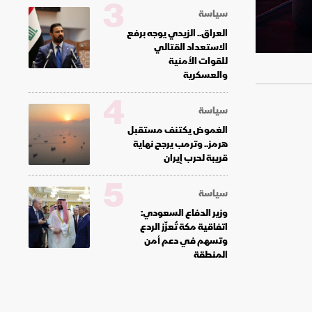
3
سياسة
العراق.. الزيدي يوجه برفع
الاستعداد القتالي
للقوات الأمنية
والعسكرية
4
سياسة
الغموض يكتنف مستقبل
هرمز.. وترمب يرجح نهاية
قريبة لحرب إيران
5
سياسة
وزير الدفاع السعودي:
اتفاقية مكة تُعزّز الردع
وتسهم في دعم أمن
المنطقة