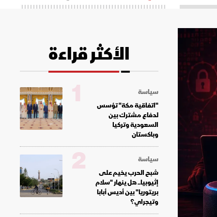
الأكثر قراءة
1
سياسة
"اتفاقية مكة" تؤسس
لدفاع مشترك بين
السعودية وتركيا
وباكستان
2
سياسة
شبح الحرب يخيم على
إثيوبيا.. هل ينهار "سلام
بريتوريا" بين أديس أبابا
وتيجراي؟