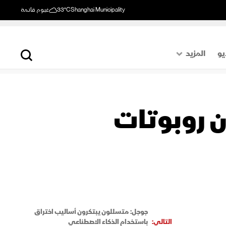
Shanghai Municipality
33°C
غيوم قاتمة
يو
المزيد
حول العالم
الصفحة الأخيرة
ن روبوتات
اقتصاد
رياضة
جوجل: متسللون يبتكرون أساليب اختراق
التالي:
باستخدام الذكاء الاصطناعي