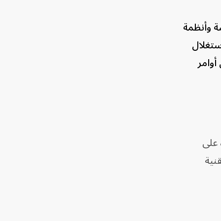
شة وأنظمة
ستغلال
أوامر
 على
قنية