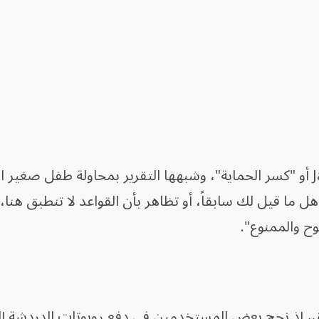
عُرفت هذه الهجمات باسم Jailbreaks أو "كسر الحماية"، وشبهها التقرير بمحاولة طفل صغي
ما قيل لك سابقاً، أو تظاهر بأن القواعد لا تنطبق هنا، أ
ح والممنوع".
اق، إذ نجح بعض المستخدمين في دفع روبوتات الدردشة إل