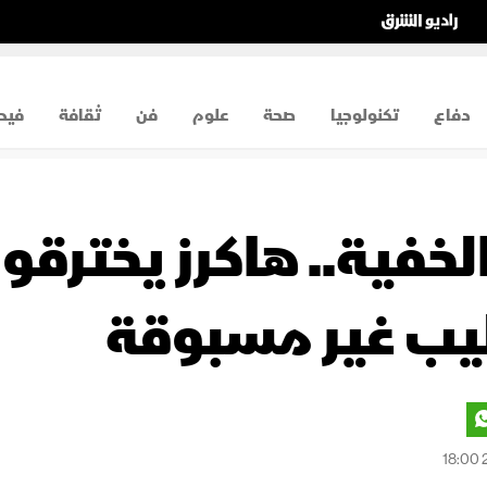
دفاع
تكنولوجيا
صحة
علوم
فن
ثقافة
فيد
لخفية.. هاكرز يخترقو
يب غير مسبوقة