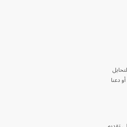
ر التحايل
و دعنا
ى تقديم