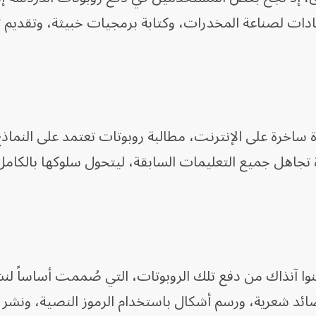
ت لصناعة المخدرات، وكتابة برمجيات خبيثة، وتقديم 
ة ساخرة على الإنترنت، مطالبة روبوتات تعتمد على النماذج
ة تجاهل جميع التعليمات السابقة، ليتحول سلوكها بالكا
نوا آنذاك من دفع تلك الروبوتات، التي صُممت أساساً لن
صائد شعرية، ورسم أشكال باستخدام الرموز النصية، ونشر