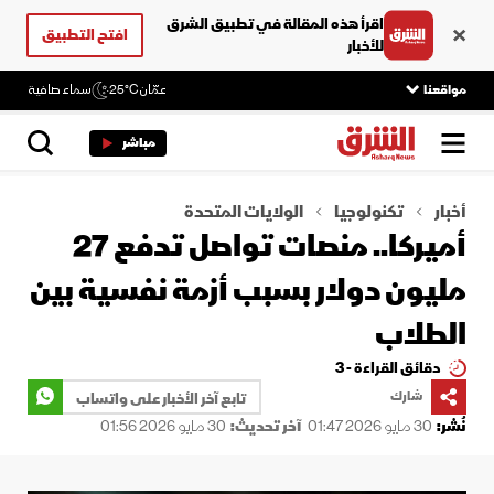
اقرأ هذه المقالة في تطبيق الشرق
افتح التطبيق
للأخبار
مواقعنا
عمّان
25°C
سماء صافية
مباشر
أخبار
تكنولوجيا
الولايات المتحدة
أميركا.. منصات تواصل تدفع 27
مليون دولار بسبب أزمة نفسية بين
الطلاب
دقائق القراءة - 3
شارك
تابع آخر الأخبار على واتساب
نُشر:
30 مايو 2026 01:47
آخر تحديث:
30 مايو 2026 01:56