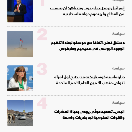
1
إسرائيل ترفض خطة غزة.. ونتنياهو: لن ننسحب
من القطاع ولن تقوم دولة فلسطينية
2
سياسة
دمشق تعلن اتفاقاً مع موسكو لإعادة تنظيم
الوجود الروسي في حميميم وطرطوس
3
سياسة
دبلوماسية كوستاريكية قد تصبح أول امرأة
تتولى منصب الأمين العام للأمم المتحدة
4
سياسة
اليمن.. تصعيد حوثي يودي بحياة العشرات
والقوات الحكومية ترد بضربات واسعة