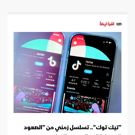
اقرأ أيضاً
"تيك توك".. تسلسل زمني من "الصعود