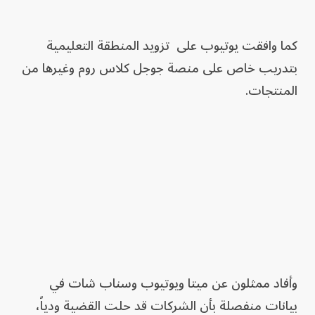
كما وافقت يوتيوب على تزويد المنطقة ‌التعليمية
بتدريب خاص على منصة جوجل كلاس روم وغيرها من
المنتجات.
وأفاد ممثلون عن ​ميتا ويوتيوب وسناب شات في
بيانات منفصلة بأن الشركات قد حلت القضية ودياً،