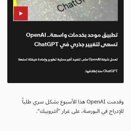
تطبيق موحد بخدمات واسعة.. OpenAI
تسعى لتغيير جذري في ChatGPT
تعمل شركة OpenAI على تنفيذ أكبر عملية تطوير وإعادة هيكلة لمنصة
ChatGPT منذ إطلاقها.
وقدمت OpenAI هذا الأسبوع بشكل سري طلباً
للإدراج في البورصة، على غرار "أنثروبيك".