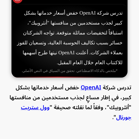
تدرس شركة OpenAI خفض أسعار خدماتها بشكل
كبير لجذب مستخدمين من منافستها "أنثروبيك"،
استباقاً لتخفيضات مماثلة متوقعة. تواجه الشركتان
خسائر بسبب تكاليف الحوسبة العالية، وتسعيان للفوز
بعملاء الشركات. أعلنت OpenAI نيتها طرح أسهمها
للاكتتاب العام خلال العام المقبل.
*ملخص بالذكاء الاصطناعي. تحقق من السياق في النص الأصلي.
تدرس شركة
OpenAI
خفض أسعار خدماتها بشكل
كبير، في إطار مساعٍ لجذب مستخدمين من منافستها
"أنثروبيك"، وفقاً لما نقلته صحيفة "
وول ستريت
جورنال
".