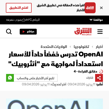
اقرأ هذه المقالة في تطبيق الشرق
افتح التطبيق
للأخبار
مواقعنا
الرياض
44°C
غيوم متفرقة
مباشر
أخبار
تكنولوجيا
الولايات المتحدة
OpenAI تدرس خفضاً حاداً للأسعار
استعداداً لمواجهة مع "أنثروبيك"
دقائق القراءة - 4
شارك
تابع آخر الأخبار على واتساب
نُشر:
11 يونيو 2026 09:04
آخر تحديث:
11 يونيو 2026 09:04