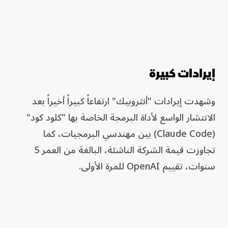
إيرادات كبيرة
وشهدت إيرادات "أنثروبيك" ارتفاعاً كبيراً أخيراً بعد
الانتشار الواسع لأداة البرمجة الخاصة بها "كلود كود"
(Claude Code) بين مهندسي البرمجيات، كما
تجاوزت قيمة الشركة الناشئة، البالغة من العمر 5
سنوات، تقييم OpenAI للمرة الأولى.