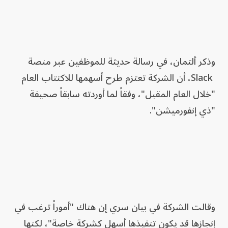
وذكر ألتمان، في رسالة حديثة للموظفين عبر منصة
Slack، أن الشركة تعتزم طرح أسهمها للاكتتاب العام
"خلال العام المقبل"، وفقاً لما أوردته سابقاً صحيفة
"ذي إنفورميشن".
وقالت الشركة في بيان سري إن هناك "أموراً ترغب في
إنجازها قد يكون تنفيذها أسهل كشركة خاصة"، لكنها