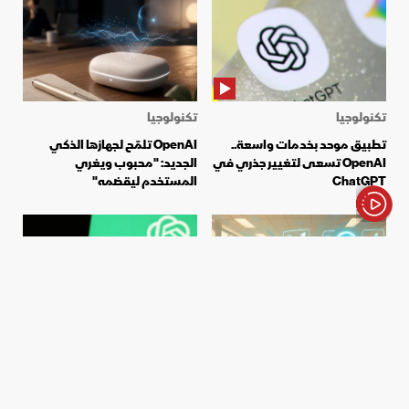
تكنولوجيا
تكنولوجيا
تطبيق موحد بخدمات واسعة..
OpenAI تلمّح لجهازها الذكي
OpenAI تسعى لتغيير جذري في
الجديد: "محبوب ويغري
ChatGPT
المستخدم ليقضمه"
الأخبار باختصار
تكنولوجيا
سياسة
مؤسس OpenAI يستبعد "كارثة
"فيدرالية معكوسة".. كيف تضغط
وظائف" بسبب الذكاء الاصطناعي
OpenAI لإقرار تشريعات تصب
في صالحها؟