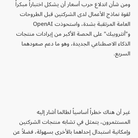
ومن شأن اندلاع حرب أسعار أن يشكل اختباراً مبكراً
لقوة نماذج الأعمال لدى الشركتين قبل الطروحات
العامة المرتقبة بشدة، واستحوذت OpenAI
و"أنثروبيك" على الحصة الأكبر من إيرادات منتجات
الذكاء الاصطناعي الجديدة، وهو ما دعم صعودهما
السريع.
غير أن هناك خطراً أساسياً لطالما أشار إليه
المستثمرون، يتمثل في تشابه منتجات الشركتين
وإمكانية استبدال إحداهما بالأخرى بسهولة، فضلاً عن