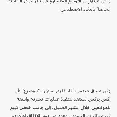
والتي عزتها إلى التوسع المتسارع في بناء مراكز البيانات
الخاصة بالذكاء الاصطناعي.
وفي سياق متصل، أفاد تقرير سابق لـ"بلومبرغ" بأن
إكس بوكس تستعد لتنفيذ عمليات تسريح واسعة
للموظفين خلال الشهر المقبل، إلى جانب خفض كبير
في ميزانيات التسويق وعدد من بنود الإنفاق الأخرى.