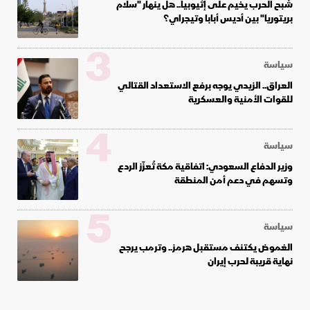
شبح الحرب يخيم على إثيوبيا.. هل ينهار "سلام
بريتوريا" بين أديس أبابا وتيجراي؟
3
سياسة
العراق.. الزيدي يوجه برفع الاستعداد القتالي
للقوات الأمنية والعسكرية
4
سياسة
وزير الدفاع السعودي: اتفاقية مكة تُعزّز الردع
وتسهم في دعم أمن المنطقة
5
سياسة
الغموض يكتنف مستقبل هرمز.. وترمب يرجح
نهاية قريبة لحرب إيران