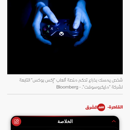
شخص يمسك بذراع تحكم منصة ألعاب "إكس بوكس" التابعة
لشركة "مايكروسوفت". - Bloomberg
القاهرة-
الشرق
الخلاصة