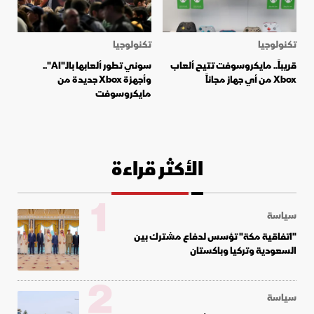
تكنولوجيا
تكنولوجيا
قريباً.. مايكروسوفت تتيح ألعاب
سوني تطور ألعابها بالـ"AI"..
Xbox من أي جهاز مجاناً
وأجهزة Xbox جديدة من
مايكروسوفت
الأكثر قراءة
1
سياسة
"اتفاقية مكة" تؤسس لدفاع مشترك بين
السعودية وتركيا وباكستان
2
سياسة