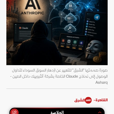
صورة صممتها "الشرق" للتعبير عن ازدهار السوق السوداء لتداول
الوصول إلى نماذج Claude الخاصة بشركة أنثروبيك داخل الصين -
Asharq
القاهرة -
الشرق
الخلاصة