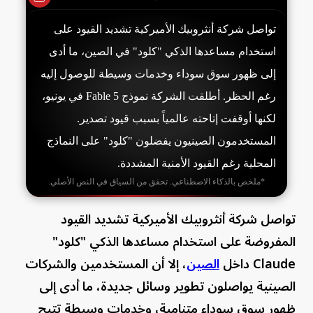
تواصل شركة أنثروبيك الأميركية تشديد القيود على
استخدام مساعدها الذكي "كلود" في الصين، ما أدى
إلى ظهور سوق سوداء وخدمات وسيطة للوصول إليه
رغم الحظر. أطلقت الشركة نموذج Fable 5 في يونيو،
لكنها أوقفت إتاحته عالمياً بسبب قيود تصدير.
المستخدمون الصينيون يفضلون "كلود" على النماذج
المحلية رغم القيود الأمنية المشددة.
*ملخص بالذكاء الاصطناعي. تحقق من السياق في النص الأصلي.
تواصل شركة أنثروبيك الأميركية تشديد القيود
المفروضة على استخدام مساعدها الذكي "كلود"
Claude داخل
الصين
، إلا أن المستخدمين والشركات
الصينية يواصلون تطوير وسائل جديدة، ما أدى إلى
ظهور سوق سوداء متنامية، وخدمات وسيطة تتيح