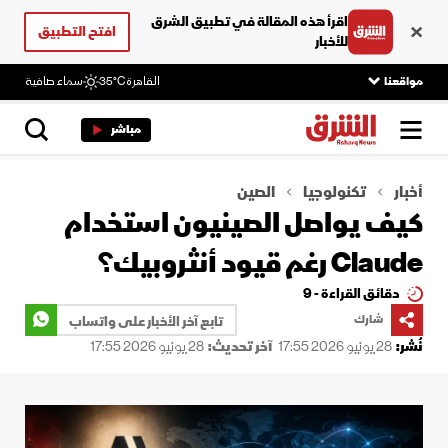
اقرأ هذه المقالة في تطبيق الشرق
افتح التطبيق
للأخبار
مواقعنا
القاهرة
35°C
سماء صافية
مباشر
أخبار
تكنولوجيا
الصين
كيف يواصل الصينيون استخدام
Claude رغم قيود أنثروبيك؟
دقائق القراءة - 9
شارك
تابع آخر الأخبار على واتساب
نُشر:
28 يونيو 2026 17:55
آخر تحديث:
28 يونيو 2026 17:55