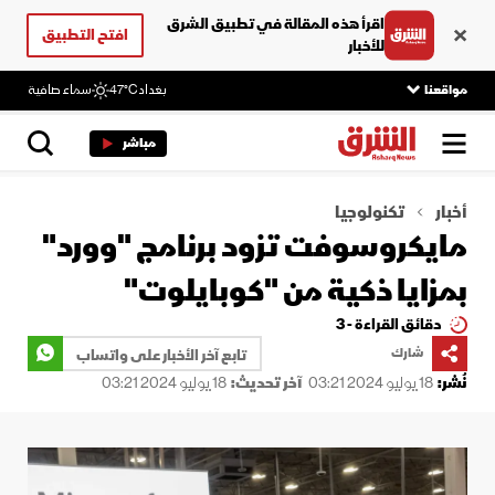
اقرأ هذه المقالة في تطبيق الشرق
افتح التطبيق
للأخبار
مواقعنا
بغداد
47°C
سماء صافية
مباشر
أخبار
تكنولوجيا
مايكروسوفت تزود برنامج "وورد"
بمزايا ذكية من "كوبايلوت"
دقائق القراءة - 3
شارك
تابع آخر الأخبار على واتساب
نُشر:
18 يوليو 2024 03:21
آخر تحديث:
18 يوليو 2024 03:21