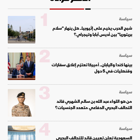
1
سياسة
شبح الحرب يخيم على إثيوبيا.. هل ينهار "سلام
بريتوريا" بين أديس أبابا وتيجراي؟
2
سياسة
بينها كندا واليابان.. أميركا تعتزم إغلاق سفارات
وقنصليات في 5 دول
3
سياسة
من هو اللواء عبد الله بن سالم الشهري قائد
التحالف البحري الدفاعي متعدد الجنسيات؟
4
سياسة
السعودية تعلن تعيين قائد للتحالف البحري