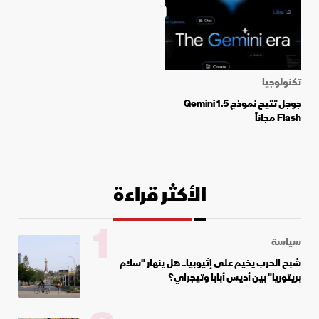
تكنولوجيا
جوجل تتيح نموذج Gemini 1.5
Flash مجاناً
الأكثر قراءة
1
سياسة
شبح الحرب يخيم على إثيوبيا.. هل ينهار "سلام
بريتوريا" بين أديس أبابا وتيجراي؟