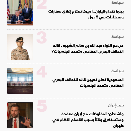
2
سياسة
بينها كندا واليابان.. أميركا تعتزم إغلاق سفارات
وقنصليات في 5 دول
3
سياسة
من هو اللواء عبد الله بن سالم الشهري قائد
التحالف البحري الدفاعي متعدد الجنسيات؟
4
سياسة
السعودية تعلن تعيين قائد للتحالف البحري
الدفاعي متعدد الجنسيات
5
حرب إيران
واشنطن: المفاوضات مع إيران معقدة
وستستغرق وقتاً بسبب انقسام النظام في
طهران