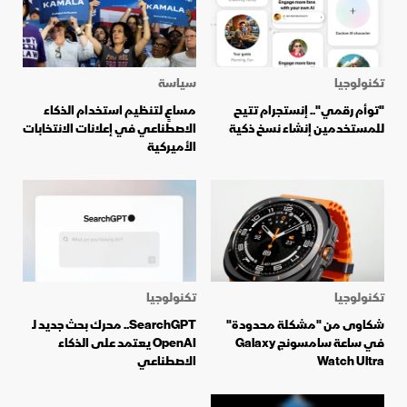
تكنولوجيا
سياسة
"توأم رقمي".. إنستجرام تتيح
مساعٍ لتنظيم استخدام الذكاء
للمستخدمين إنشاء نسخ ذكية
الاصطناعي في إعلانات الانتخابات
الأميركية
تكنولوجيا
تكنولوجيا
شكاوى من "مشكلة محدودة"
SearchGPT.. محرك بحث جديد لـ
في ساعة سامسونج Galaxy
OpenAI يعتمد على الذكاء
Watch Ultra
الاصطناعي