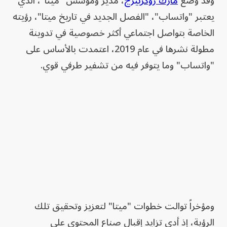
وقد وضع
مارك زوكربيرج
، مدير ومؤسس "ميتا"، الذي
يعتبر "واتساب"، "الفصل الجديد في تاريخ ميتا"، رؤيته
الخاصة بتواصل اجتماعي أكثر خصوصية في تدوينة
مطولة نشرها في عام 2019، اعتمدت بالأساس على
"واتساب" وما يتوفر فيه من تشفير طرفي قوي.
ومؤخراً توالت خطوات "ميتا" لتعزيز وتحقيق تلك
الرؤية، إذ أدى تزايد إقبال صناع المحتوى على