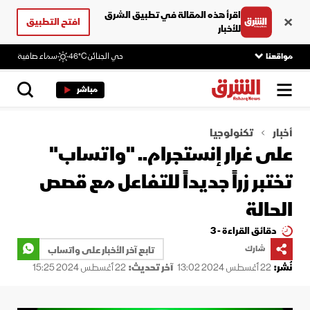
اقرأ هذه المقالة في تطبيق الشرق
افتح التطبيق
للأخبار
مواقعنا
حي الجنائن
46°C
سماء صافية
مباشر
أخبار
تكنولوجيا
على غرار إنستجرام.. "واتساب"
تختبر زراً جديداً للتفاعل مع قصص
الحالة
دقائق القراءة - 3
شارك
تابع آخر الأخبار على واتساب
نُشر:
22 أغسطس 2024 13:02
آخر تحديث:
22 أغسطس 2024 15:25