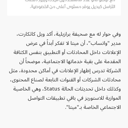
التراسل كبديل يوفر مستوى أعلى من الخصوصية.
وفي حوار له مع صحيفة برازيلية، أكد ويل كاثكارت،
مدير "واتساب"، أن ميتا لا تفكر أبداً في عرض
الإعلانات داخل المحادثات أو التطبيق بنفس الكثافة
المقدمة على بقية خدماتها الاجتماعية، موضحاً أن
الشركة تدرس إظهار الإعلانات في أماكن محدودة، مثل
محادثات الشركات أو القنوات التابعة لصناع المحتوى،
وكذلك داخل تحديثات الحالة Status، وهي الخاصية
الموازية للاستوريز في باقي تطبيقات التواصل
الاجتماعي الخاصة بـ"ميتا".