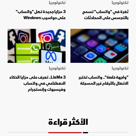
تكنولوجيا
تكنولوجيا
ثغرة في "واتساب" تسمح
3 مزايا جديدة تصل "واتساب"
بالتجسس على المحادثات
على حواسيب Windows
تكنولوجيا
تكنولوجيا
"واجهة خاصة".. واتساب تختبر
LlaMa 3.. تعرف على مزايا الذكاء
الاتصال بالأرقام غير المسجلة
الاصطناعي في واتساب
وفيسبوك وإنستجرام
الأكثر قراءة