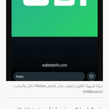
ميزة تجريبية تظهر زر إعجاب على قصص Status داخل واتساب -
WABetaInfo