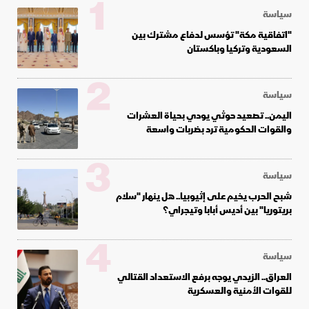
1
سياسة
"اتفاقية مكة" تؤسس لدفاع مشترك بين
السعودية وتركيا وباكستان
2
سياسة
اليمن.. تصعيد حوثي يودي بحياة العشرات
والقوات الحكومية ترد بضربات واسعة
3
سياسة
شبح الحرب يخيم على إثيوبيا.. هل ينهار "سلام
بريتوريا" بين أديس أبابا وتيجراي؟
4
سياسة
العراق.. الزيدي يوجه برفع الاستعداد القتالي
للقوات الأمنية والعسكرية