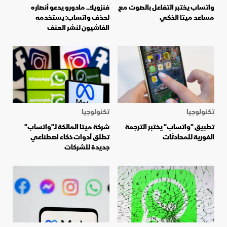
واتساب يختبر التفاعل بالصوت مع
فنزويلا.. مادورو يدعو أنصاره
مساعد ميتا الذكي
لحذف واتساب: يستخدمه
الفاشيون لنشر العنف
تكنولوجيا
تكنولوجيا
تطبيق "واتساب" يختبر الترجمة
شركة ميتا المالكة لـ"واتساب"
الفورية للمحادثات
تطلق أدوات ذكاء اصطناعي
جديدة للشركات