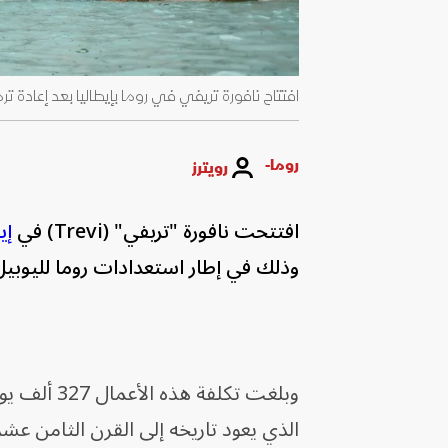
افتتاح نافورة تريفي في روما بإيطاليا بعد إعادة ترميمها وتنظيفها. 22
روما-
رويترز
افتتحت نافورة "تريفي" (Trevi) في
إي
وذلك في إطار استعدادات روما لليوبيل 
وبلغت تكلف
الذي يعود تاريخه إلى القرن الثامن ع