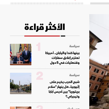
الأكثر قراءة
1
سياسة
بينها كندا واليابان.. أميركا
تعتزم إغلاق سفارات
وقنصليات في 5 دول
2
سياسة
شبح الحرب يخيم على
إثيوبيا.. هل ينهار "سلام
بريتوريا" بين أديس أبابا
وتيجراي؟
حرب إيران