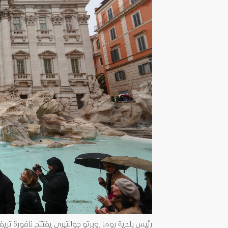
رئيس بلدية روما روبرتو جوالتيري يفتتح نافورة تريفي بعد إعادة 