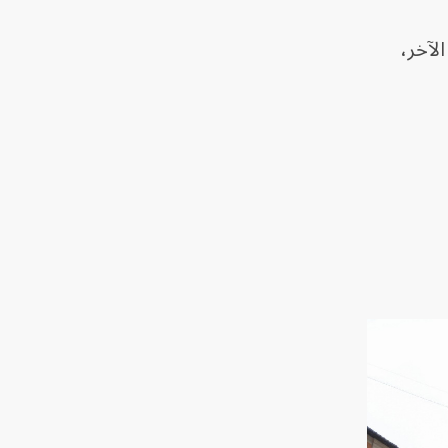
لآخر،