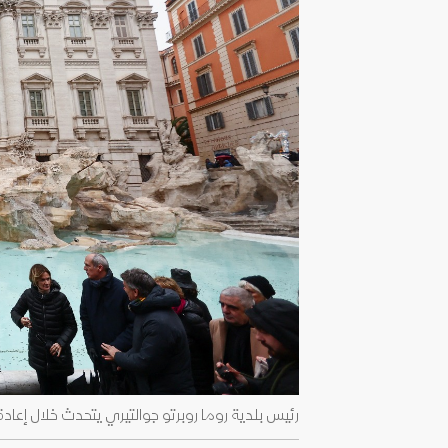
رئيس بلدية روما روبرتو جوالتيري يتحدث خلال إعادة افتتاح نافورة تر