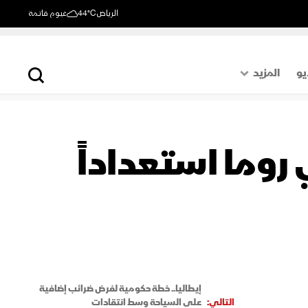
الرياض
44°C
غيوم قاتمة
يو
المزيد
حول العالم
الصفحة الأخيرة
 روما استعداداً
اقتصاد
رياضة
إيطاليا.. خطة حكومية لفرض ضرائب إضافية
التالي:
على السياحة وسط انتقادات