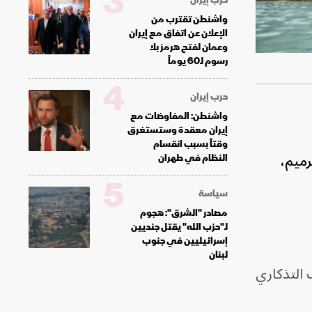
3
واشنطن تقترب من
الإعلان عن اتفاق مع إيران
وعمان لفتح هرمز بلا
رسوم لـ60 يوماً
4
حرب إيران
واشنطن: المفاوضات مع
إيران معقدة وستستغرق
وقتاً بسبب انقسام
رميم،
النظام في طهران
5
سياسة
مصادر "الشرق": هجوم
لـ"حزب الله" يقتل جنديين
إسرائيليين في جنوب
لبنان
لنصب التذكاري