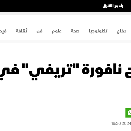
دفاع
تكنولوجيا
صحة
علوم
فن
ثقافة
فيد
اح نافورة "تريفي" في