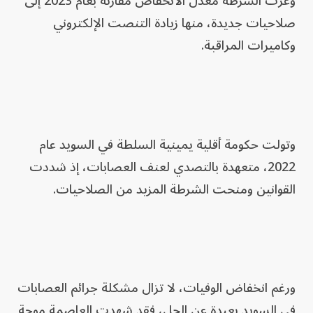
وعزت الشرطة معدل الانخفاض مقارنة بعام 2023 إلى
صلاحيات جديدة، منها زيادة التنصت الإلكتروني
وكاميرات المراقبة.
وتولت حكومة أقلية يمينية السلطة في السويد عام
2022، متعهدة بالتصدي لعنف العصابات، إذ شددت
القوانين ومنحت الشرطة المزيد من الصلاحيات.
ورغم انخفاض الوفيات، لا تزال مشكلة جرائم العصابات
في السويد بعيدة عن الحل، فقد شهدت العاصمة موجة