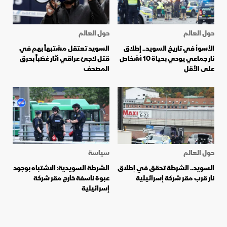
حول العالم
حول العالم
الأسوأ في تاريخ السويد.. إطلاق
السويد تعتقل مشتبهاً بهم في
نار جماعي يودي بحياة 10 أشخاص
قتل لاجئ عراقي أثار غضباً بحرق
على الأقل
المصحف
حول العالم
سياسة
السويد.. الشرطة تحقق في إطلاق
الشرطة السويدية: الاشتباه بوجود
نار قرب مقر شركة إسرائيلية
عبوة ناسفة خارج مقر شركة
إسرائيلية