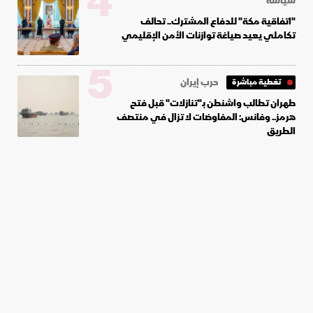
4
سياسة
"اتفاقية مكة" للدفاع المشترك.. تحالف
تكاملي يعيد صياغة توازنات الأمن الإقليمي
5
حرب إيران
تغطية مباشرة
طهران تطالب واشنطن بـ"تنازلات" قبل فتح
هرمز.. وفانس: المفاوضات لا تزال في منتصف
الطريق