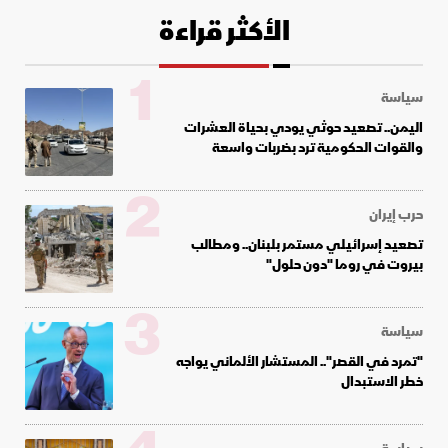
الأكثر قراءة
1
سياسة
اليمن.. تصعيد حوثي يودي بحياة العشرات
والقوات الحكومية ترد بضربات واسعة
2
حرب إيران
تصعيد إسرائيلي مستمر بلبنان.. ومطالب
بيروت في روما "دون حلول"
3
سياسة
"تمرد في القصر".. المستشار الألماني يواجه
خطر الاستبدال