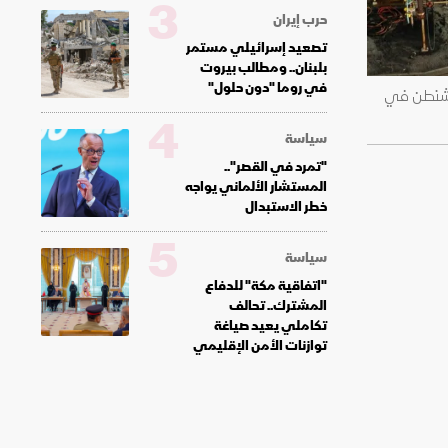
3
حرب إيران
تصعيد إسرائيلي مستمر
بلبنان.. ومطالب بيروت
في روما "دون حلول"
واشنطن في
4
سياسة
"تمرد في القصر"..
المستشار الألماني يواجه
خطر الاستبدال
5
سياسة
"اتفاقية مكة" للدفاع
المشترك.. تحالف
تكاملي يعيد صياغة
توازنات الأمن الإقليمي