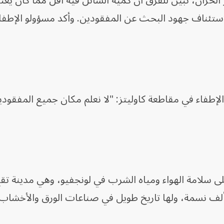
 الخزان، تبين للفرق أن كمية السائل فيه أقل مما كان يُع
لاستئناف جهود البحث عن المفقودين. وأكد مسؤولو الإطفا
فاء في مقاطعة كاوليتز: "لا نعلم مكان جميع المفقودي
 سلامة الهواء ومياه الشرب في لونجفيو، وهي مدينة تقع
لومبيا، ويبلغ عدد سكانها حوالي 40 ألف نسمة، ولها تاريخ طويل في صناعات الورق والأخش