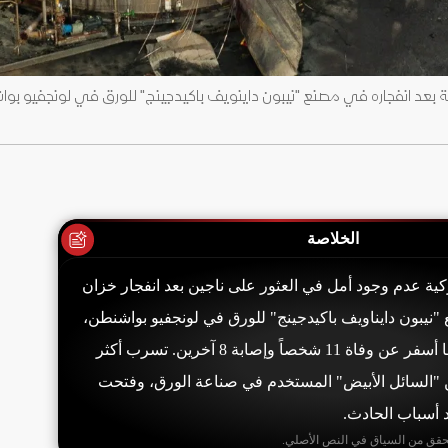
ئية بعد انفجاره في مصنع "نيبون داينويف باكيدجينج" للورق في لونجفيو ب
الخلاصة
ية عدم وجود أمل في العثور على ناجين بعد انفجار خزان
 "نيبون دايناويف باكيدجينج" للورق في لونجفيو بواشنطن،
الثلاثاء 26 مايو 2026، ما أسفر عن وفاة 11 شخصاً وإصابة 8 آخرين. تسرب أكثر
ن من "السائل الأبيض" المستخدم في صناعة الورق، وفتحت
د أسباب الحادث.
حقق من السياق في النص الأصلي.