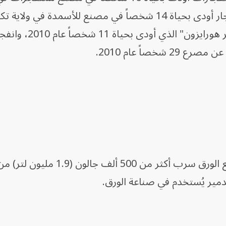
تينيسي الخريف الماضي؛ وحريق وانفجار أودى بحياة 14 شخصاً في مصنع للأسمدة 
2013؛ وانفجار منصة النفط "ديب ووتر هورايزون" الذي 
خصاً عام 2010.
وقال مسؤولون الأربعاء، إن خزان مصنع الورق سرب أكثر من 500
مير يُستخدم في صناعة الورق.