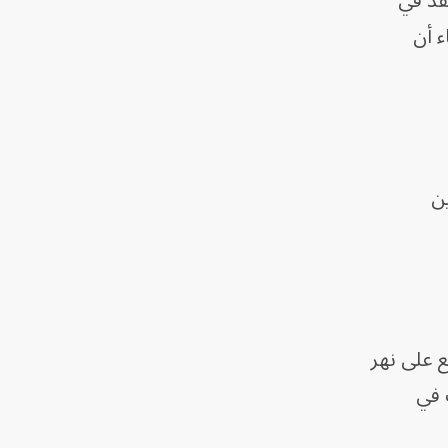
تقد في
ء أن
ن
 على نهر
اب في