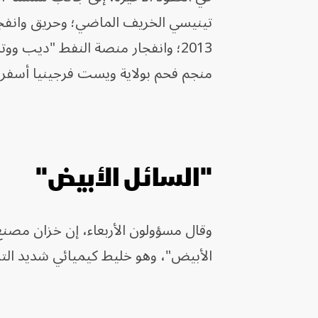
منجم فحم بولاية ويست فرجينيا أسفر عن مصرع 29 ش
"السائل الأبيض"
الأبيض"، وهو خليط كيميائي شديد التد