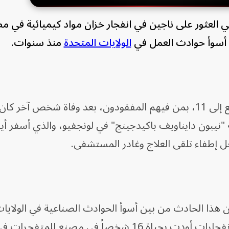
في العثور على ناجين في انفجار خزان مواد كيميائية في م
ن أسوأ حوادث العمل في
الولايات المتحدة
منذ سنوات.
وذكرت السلطات أن عدد الضحايا ارتفع إلى 11، بمن فيهم المفقودون، بعد وفاة شخص آخر ك
نيبون دايناويف باكيدجينج" في لونجفيو، والذي أسفر أي
ل إطفاء تلقى العلاج وغادر المستشفى.
 11 شخصاً، فسيكون هذا الحادث من بين أسوأ الحوادث الصناعية في الولا
في العقود الأخيرة، إلى جانب سلسلة انفجارات أودت بحياة 16 شخصاً في مصنع للمت