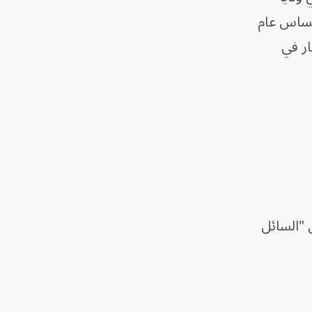
في ولاية تكساس عام
أودى بحياة 11 شخصاً عام 2010، وانفجار في
 ألف جالون (1.9 مليون لتر) من "السائل