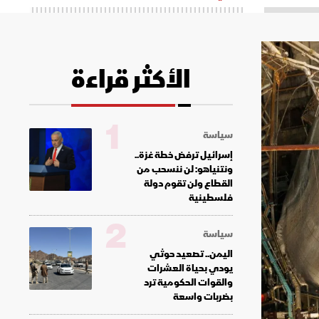
الأكثر قراءة
1
سياسة
إسرائيل ترفض خطة غزة..
ونتنياهو: لن ننسحب من
القطاع ولن تقوم دولة
فلسطينية
2
سياسة
اليمن.. تصعيد حوثي
يودي بحياة العشرات
والقوات الحكومية ترد
بضربات واسعة