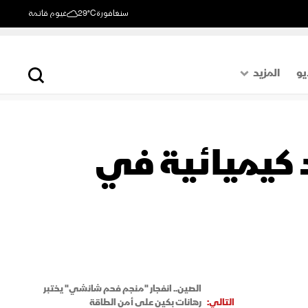
سنغافورة
29°C
غيوم قاتمة
يو
المزيد
حول العالم
الصفحة الأخيرة
د كيميائية في
اقتصاد
رياضة
الصين.. انفجار "منجم فحم شانشي" يختبر
التالي:
رهانات بكين على أمن الطاقة