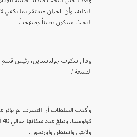
وبعد تأجيل البحث مبدئياً خشية انهيار
البداية، وأن الخزان مستقر بما يكفي 
البحث سيكون بطيئاً ومنهجياً.
وقال سكوت جولدشتاين، رئيس قسم الإط
التسعة".
وأكدت السلطات أن التسرب لم يؤثر على
كو
ولايتي واشنطن وأوريجون.