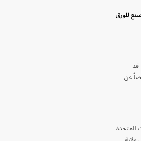
صنع للورق
ان قد
ضاً عن
يات المتحدة
فجرات في ولاية