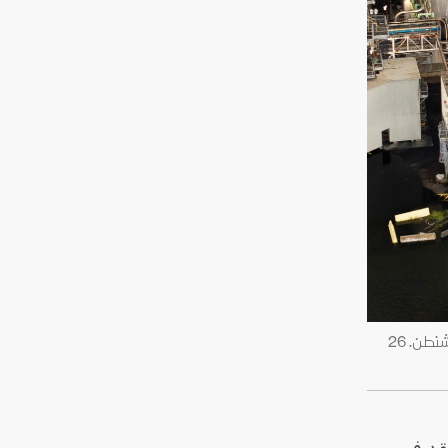
صورة التقطتها طائرة بدون طيار لخزان مواد كيميائية بعد انفجاره في مصنع "نيبون داينويف باكيدجينج" للورق في لونجفيو بواشنطن. 26