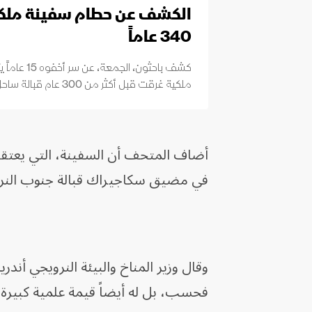
الكشف عن حطام سفينة ملكي
340 عاماً
كشف باحثون،
ملكية غرقت قبل أكثر من 300 عام قبالة ساحل بريطانيا، وهي تحمل ملك المستقبل.
في ​مضيق سكاجيراك قبالة جنوب النرويج، ع
وقال ​وزير المناخ والبيئة ⁠النرويجي ‌أ
فحسب، بل له أيضاً قيمة ‌علمية كبيرة وي