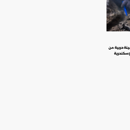
نة حربية من
إسكندرية