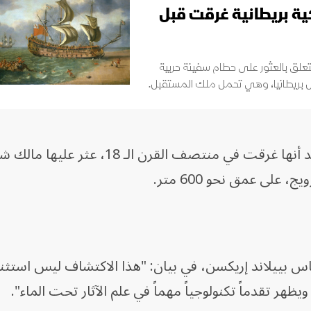
ة بريطانية غرقت قبل
 الجمعة، عن سر أخفوه 15 عاماً يتعلق بالعثور على حطام سفينة حربية
أضاف المتحف أن السفينة، ​التي ​يعتقد أنها غرقت في منتصف القرن الـ 
لى ⁠عمق نحو 600 متر.
ندرياس بييلاند إريكسن، في بيان: "هذا الاكتشاف ليس استثنائ
ظهر تقدماً تكنولوجياً مهماً في علم الآثار تحت الماء".