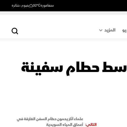
سنغافورة
32°C
غيوم متناثرة
يو
المزيد
حول العالم
الصفحة الأخيرة
 وسط حطام سفينة
اقتصاد
رياضة
علماء آثار يحمون حطام السفن الغارقة في
التالي:
أعماق المياه السويدية