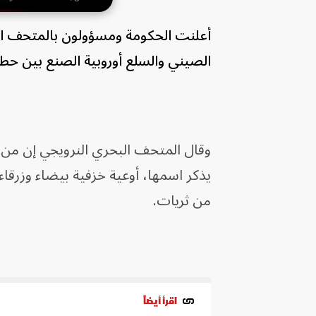
​أعلنت الحكومة ومسؤولون بالمتحف 
‌الصيني والسلع أوروبية الصنع بين حطام سفينة ​غارقة تعود ل
وقال المتحف ⁠البحري النرويجي إن من ب
يذكر اسمها، أوعية خزفية بيضاء وزرقا
من ثريات.
اقرأ أيضاً