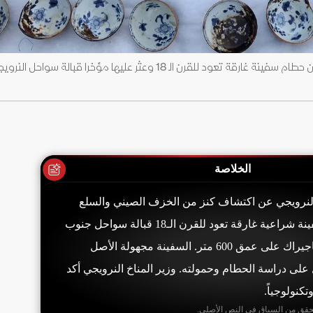
صورة غير مؤرخة لكنز ⁠من الخزف ‌الصيني عثر عليه بين حطام سفينة غارقة تعود للقرن الـ 18 وعثر عليها مؤخرا قبالة سواحل ال
الخلاصة
لنرويجي عن اكتشاف كنز من الخزف الصيني والسلع
الأوروبية بين حطام سفينة شراعية غارقة تعود للقرن الـ18 قبالة سواحل جنوب
النرويج في مضيق سكاجيراك على عمق 600 متر. السفينة مجهولة الأصل
على دراسة الحطام وحمولته. وزير المناخ النرويجي أكد
تكنولوجياً.
حقق من السياق في النص الأصلي.