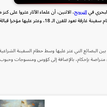
البحري في
النرويج
، الاثنين، أن علماء الآثار عثروا على كنز 
لقرن الـ 18، وعثر عليها مؤخرا قبالة السواحل.
ين البضائع التي عثر عليها وسط حطام السفينة الشراعية ا
ء متراصة بإحكام، بالإضافة إلى كؤوس ومنسوجات وحبوب ⁠