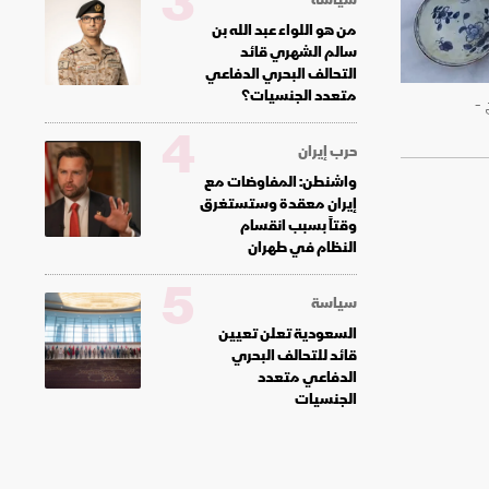
3
من هو اللواء عبد الله بن
سالم الشهري قائد
التحالف البحري الدفاعي
متعدد الجنسيات؟
نرويج -
4
حرب إيران
واشنطن: المفاوضات مع
إيران معقدة وستستغرق
وقتاً بسبب انقسام
النظام في طهران
5
سياسة
السعودية تعلن تعيين
قائد للتحالف البحري
الدفاعي متعدد
الجنسيات