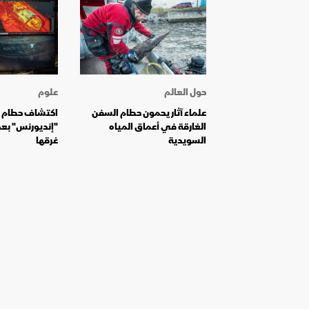
حول العالم
علوم
علماء آثار يحمون حطام السفن
اكتشاف حطام 
الغارقة في أعماق المياه
السويدية
غرقها