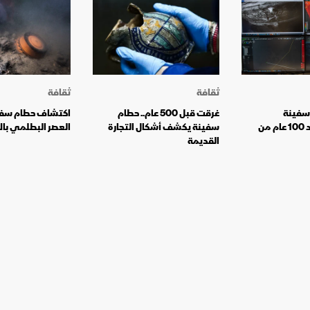
ثقافة
ثقافة
سفينة
غرقت قبل 500 عام.. حطام
اكتشاف حطام سفي
"إنديورنس" بعد 100 عام من
سفينة يكشف أشكال التجارة
العصر البطلمي بال
القديمة