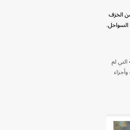
⁠من الخزف
لتي ​لم
وأجزاء