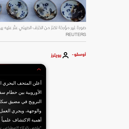
REUTERS
أوسلو -
رويترز
أعلن المتحف البحري ا
والوجهة، ويجري العمل 
أهمية الاكتشاف علمياً و
*ملخص بالذكاء الاصطناعي. ت