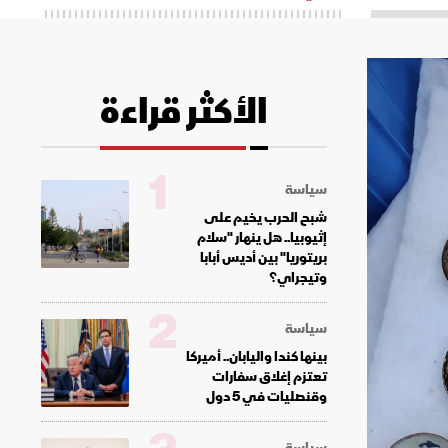
الأكثر قراءة
1
سياسة
شبح الحرب يخيم على
إثيوبيا.. هل ينهار "سلام
بريتوريا" بين أديس أبابا
وتيجراي؟
2
سياسة
بينها كندا واليابان.. أميركا
تعتزم إغلاق سفارات
وقنصليات في 5 دول
سياسة