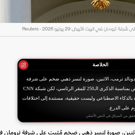
 في البيت الأبيض. 29 يونيو 2026 - Reuters
الخلاصة
دونالد ترمب، الاثنين، صورة لنسر ذهبي ضخم على شرفة
ترومان في البيت الأبيض بمناسبة الذكرى الـ250 للمقر الرئاسي، لكن شبكة CNN
 بالذكاء الاصطناعي وليست حقيقية، مستندة إلى اختلافات
م على الدرع.
حقق من السياق في النص الأصلي.
لاثنين، صورة لنسر ذهبي ضخم مُثبت على شرفة ترومان ف