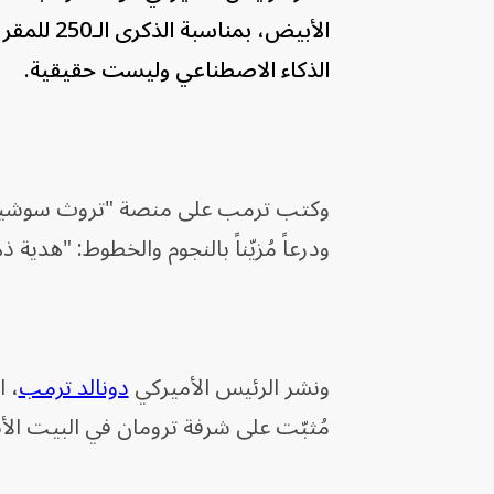
الأبيض، ب
الذكاء الاصطناعي وليست حقيقية.
وكتب ترمب على منصة "تروث سوشيال" مُ
ودرعاً مُزيّناً بالنجوم والخطوط: "هدية ذهبية للبيت
ونشر الرئيس الأميركي
دونالد ترمب
، ا
مُثبّت على شرفة ترومان في البيت ا