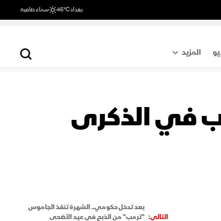
بغداد
45°C
سماء صافية
يو
المزيد
حول العالم
الصفحة الأخيرة
مب في الذكرى
اقتصاد
رياضة
بعد تدخل حكومي.. الشهرة تنقذ الجاموس
التالي:
"ترمب" من الذبح في عيد الأضحى