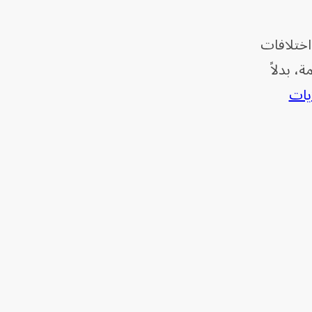
اختلافات
لصورة وشرفة ترومان الحقيقية. كما أن الدرع يحتوي على 11 نجمة، بدلاً
ايات