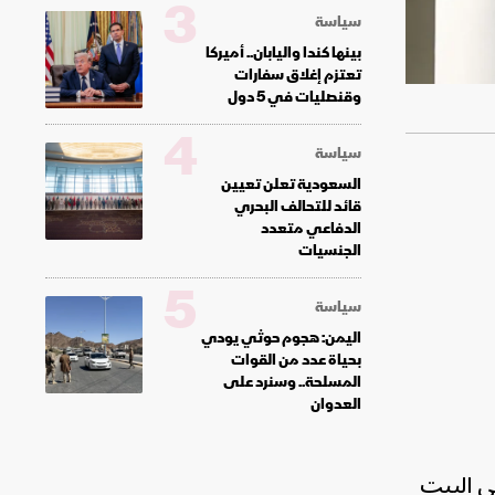
3
سياسة
بينها كندا واليابان.. أميركا
تعتزم إغلاق سفارات
وقنصليات في 5 دول
4
سياسة
السعودية تعلن تعيين
قائد للتحالف البحري
الدفاعي متعدد
الجنسيات
5
سياسة
اليمن: هجوم حوثي يودي
بحياة عدد من القوات
المسلحة.. وسنرد على
العدوان
ي البيت