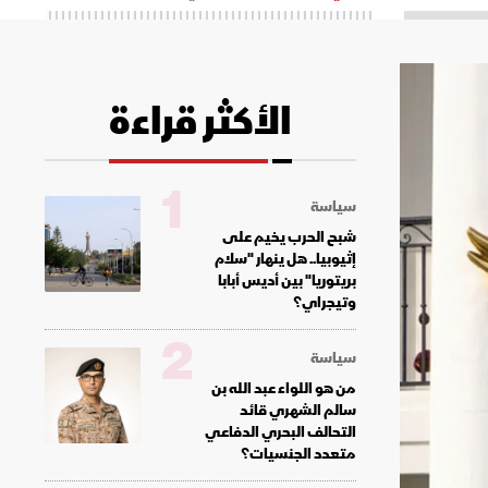
الأكثر قراءة
1
سياسة
شبح الحرب يخيم على
إثيوبيا.. هل ينهار "سلام
بريتوريا" بين أديس أبابا
وتيجراي؟
2
سياسة
من هو اللواء عبد الله بن
سالم الشهري قائد
التحالف البحري الدفاعي
متعدد الجنسيات؟