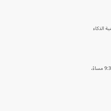
ة الذكاء
ونشر المصور المستقل أندرو ليدن صوراً على منصة "إكس" للشرفة، زعم أنها التُقطت الساعة 9:30 مساءً،