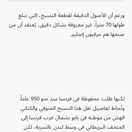
ورغم أن الأصول الدقيقة لقطعة النسيج، التي يبلغ
طولها 70 متراً، غير معروفة بشكل دقيق، يُعتقد أن من
صنعها هم حرفيون إنجليز.
لكنها ظلت ‌محفوظة في فرنسا منذ نحو 950 عاماً.
وتُحاط تفاصيل نقل هذا النسيج الصوفي والكتاني
الهش من موطنه في بايو بشمال غرب فرنسا إلى
المتحف البريطاني في ‌وسط لندن بالسرية، لكن