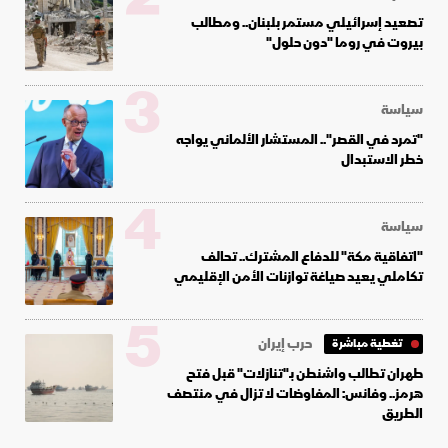
تصعيد إسرائيلي مستمر بلبنان.. ومطالب
بيروت في روما "دون حلول"
3
سياسة
"تمرد في القصر".. المستشار الألماني يواجه
خطر الاستبدال
4
سياسة
"اتفاقية مكة" للدفاع المشترك.. تحالف
تكاملي يعيد صياغة توازنات الأمن الإقليمي
5
حرب إيران
تغطية مباشرة
طهران تطالب واشنطن بـ"تنازلات" قبل فتح
هرمز.. وفانس: المفاوضات لا تزال في منتصف
الطريق