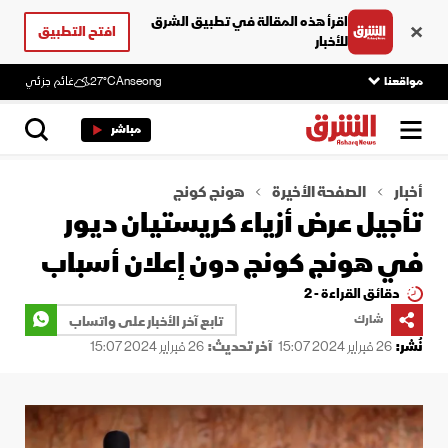
اقرأ هذه المقالة في تطبيق الشرق
افتح التطبيق
للأخبار
مواقعنا
Anseong
27°C
غائم جزئي
مباشر
أخبار
الصفحة الأخيرة
هونج كونج
تأجيل عرض أزياء كريستيان ديور
في هونج كونج دون إعلان أسباب
دقائق القراءة - 2
شارك
تابع آخر الأخبار على واتساب
نُشر:
26 فبراير 2024 15:07
آخر تحديث:
26 فبراير 2024 15:07