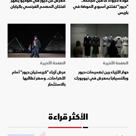
عودة لأجواء ما قبل الجائحة..
معرض عن ديور في طوكيو يُظهر
"ديور" تفتتح أسبوع الموضة في
افتتان المصمم الفرنسي باليابان
باريس
الصفحة الأخيرة
الصفحة الأخيرة
حوار الأزياء بين تصميمات ديور
عرض أزياء "كريستيان ديور" أمام
وبالنسياجا بمعرض في نيويورك
الأهرامات.. ومصر تطالبها
بالاستثمار
الأكثر قراءة