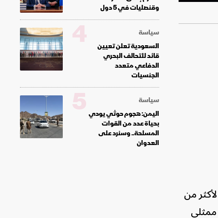
وقنصليات في 5 دول
4
سياسة
السعودية تعلن تعيين
قائد للتحالف البحري
الدفاعي متعدد
الجنسيات
5
سياسة
اليمن: هجوم حوثي يودي
بحياة عدد من القوات
المسلحة.. وسنرد على
العدوان
رة فنية امتدت لأكثر من
 ممثلي