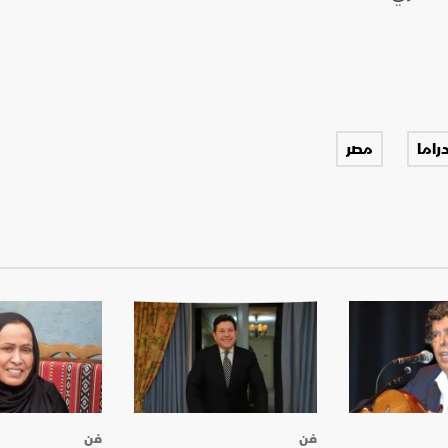
راما
مصر
فن
فن