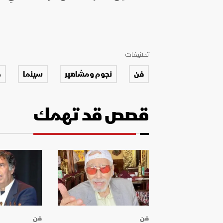
تصنيفات
فن
نجوم ومشاهير
سينما
د
قصص قد تهمك
فن
فن