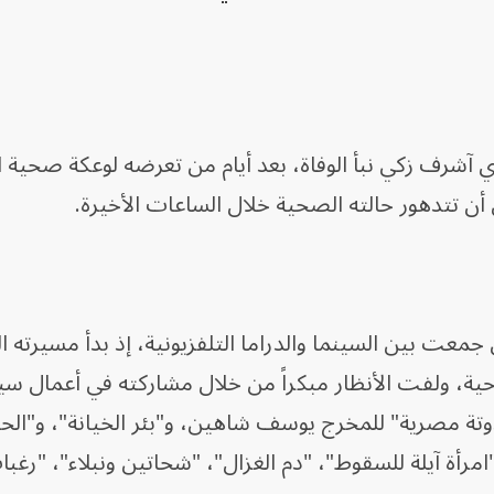
 آشرف زكي نبأ الوفاة، بعد أيام من تعرضه لوعكة صحية
أن تتدهور حالته الصحية خلال الساعات الأخيرة.
 جمعت بين السينما والدراما التلفزيونية، إذ بدأ مسيرته ال
حية، ولفت الأنظار مبكراً من خلال مشاركته في أعمال سي
وتة مصرية" للمخرج يوسف شاهين، و"بئر الخيانة"، و"الح
"امرأة آيلة للسقوط"، "دم الغزال"، "شحاتين ونبلاء"، "رغب