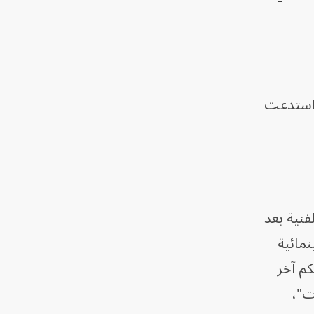
 استدعت
فنية بعد
نمائية
كم آخر
ات"،