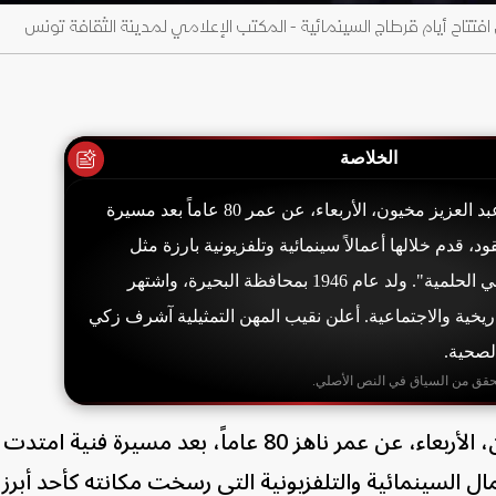
فتتاح أيام قرطاج السينمائية - المكتب الإعلامي لمدينة الثقافة تونس
الخلاصة
توفي الفنان المصري عبد العزيز مخيون، الأربعاء، عن عمر 80 عاماً بعد مسيرة
 قدم خلالها أعمالاً سينمائية وتلفزيونية بارزة مثل
"إسكندرية ليه؟" و"ليالي الحلمية". ولد عام 1946 بمحافظة البحيرة، واشتهر
يخية والاجتماعية. أعلن نقيب المهن التمثيلية آشرف زكي
الصحية.
حقق من السياق في النص الأصلي.
توفي الفنان المصري عبد العزيز مخيون، الأربعاء، عن عمر ناهز 80 عاماً، بعد مسي
ل السينمائية والتلفزيونية التي رسخت مكانته كأحد أبرز