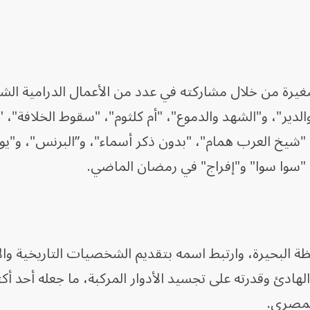
صغيرة من خلال مشاركته في عدد من الأعمال الدرامية الش
الدير"، و"الشهد والدموع"، "أم كلثوم"، "سقوط الخلافة"، "
، "شيخ العرب همام"، "بدون ذكر أسماء"، و”البرنس"، و"ي
"سوا سوا" و"إفراج" في رمضان الماضي.
العزيز مخيون عام 1946 بمحافظة البحيرة، وارتبط اسمه بتقديم الشخصيات التاريخية
 الهادئ وقدرته على تجسيد الأدوار المركبة، ما جعله أحد أكث
المصري.