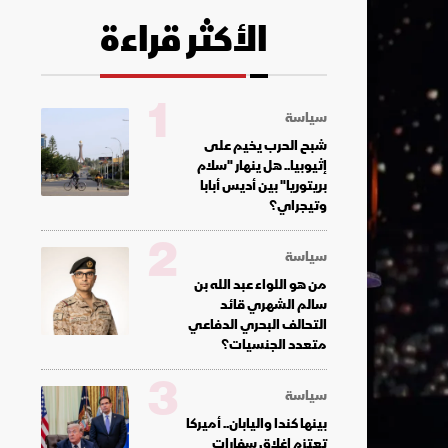
الأكثر قراءة
1
سياسة
شبح الحرب يخيم على
إثيوبيا.. هل ينهار "سلام
بريتوريا" بين أديس أبابا
وتيجراي؟
2
سياسة
من هو اللواء عبد الله بن
سالم الشهري قائد
التحالف البحري الدفاعي
متعدد الجنسيات؟
3
سياسة
بينها كندا واليابان.. أميركا
تعتزم إغلاق سفارات