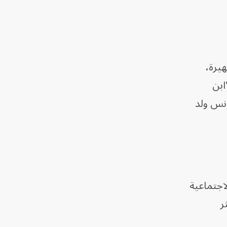
هيرة،
ابن
ونس ولد
 والاجتماعية
ر