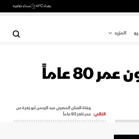
بغداد
41°C
سماء صافية
يو
المزيد
حول العالم
الصفحة الأخيرة
8 عاماً
اقتصاد
رياضة
وفاة الفنان المصري عبد الرحمن أبو زهرة عن
التالي:
عمر ناهز 92 عاماً