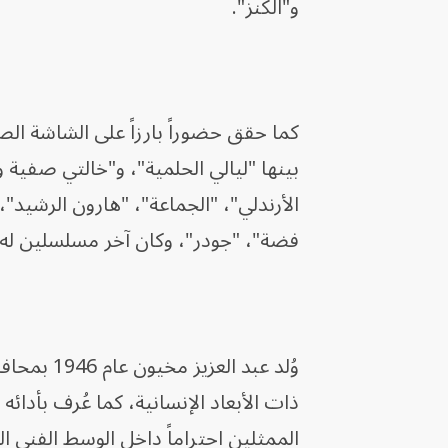
و"الكنز".
كما حقق حضوراً بارزاً على الشاشة ال
بينها "ليالي الحلمية"، و"خالتي صفية و
الأرندلي"، "الجماعة"، "هارون الرشيد"
فضة"، "جودر"، وكان آخر مسلسلين له 
وُلد عبد 
ذات الأبعاد الإنسانية، كما عُرف بأدائه
الممثلين احتراماً داخل الوسط الفني 