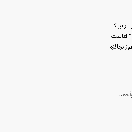
ان ترايبيكا
"التانيت
ز بجائزة
أحمد