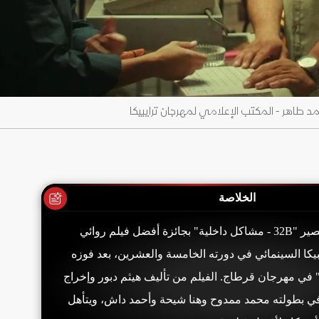
الخلاصة
فاز الفيلم المصري القصير "32B - مشاكل داخلية" بجائزة أفضل فيلم روائي
كا السينمائي في دورته الخامسة والعشرين، بعد فوزه
ي" في مهرجان قرطاج. الفيلم من تأليف هيثم دبور وإخراج
 بطولته محمد ممدوح وهنا شيحة وأحمد داش، ويتأهل