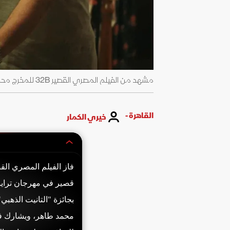
مشهد من الفيلم المصري القصير 32B للمخرج محمد طاهر - المكتب الإعلامي لمهرجان ترايبيكا
القاهرة -
خيري الكمار
قصير في مهرجان ترايبي
بجائزة "التانيت الذهب
محمد طاهر، ويشارك في