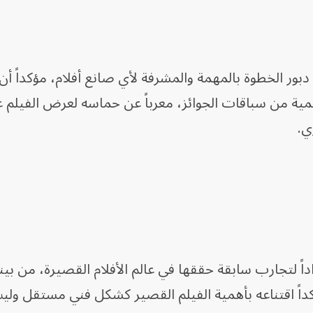
ر الخطوة بالمهمة والمشرفة لأي صانع أفلام، مؤكداً أن ا
همية من سباقات الجوائز، معرباً عن حماسه لعرض الفيلم 
ري.
 أن نجاح 32B يأتي امتداداً لتجارب سابقة حققها في عالم الأفلام القصيرة، من بي
داً اقتناعه بأهمية الفيلم القصير كشكل فني مستقل ول