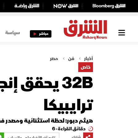
سياسة
مباشر
أخبار
فن
مصر
خاص
32B يحقق إ
ترايبيكا
هيثم دبور: لحظة استثنائية ومصدر فخر
دقائق القراءة - 6
شارك
تابع آخر الأخبار على واتساب