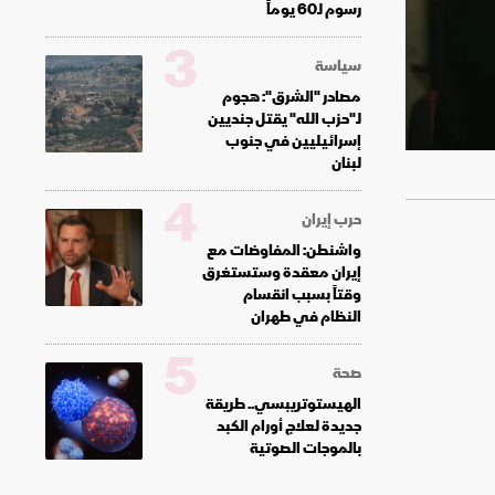
رسوم لـ60 يوماً
3
سياسة
مصادر "الشرق": هجوم
لـ"حزب الله" يقتل جنديين
إسرائيليين في جنوب
لبنان
4
حرب إيران
واشنطن: المفاوضات مع
إيران معقدة وستستغرق
وقتاً بسبب انقسام
النظام في طهران
5
صحة
الهيستوتريبسي.. طريقة
جديدة لعلاج أورام الكبد
بالموجات الصوتية