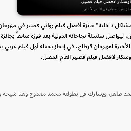
لأوسكار لأفضل فيلم قصير.
حقق من السياق في النص الأصلي.
الفيلم المصري القصير "32B - مشاكل داخلية" جائزة أفضل فيلم روائي قصير في مهرج
 ليواصل سلسلة نجاحاته الدولية بعد فوزه سابقاً بجائزة 
أخيرة لمهرجان قرطاج، في إنجاز يجعله أول فيلم عربي يفو
لأوسكار لأفضل فيلم قصير العام المقبل.
محمد طاهر، ويشارك في بطولته محمد ممدوح وهنا شيحة و