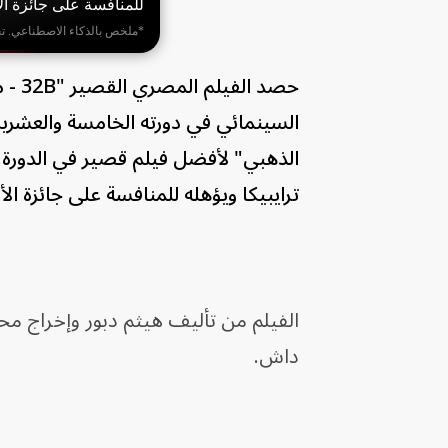
للمنافسة على جائزة ا
*ملخص بالذكاء الاصطناعي. ت
حصد 
السينمائي في دورته الخامسة والعشرين،
الذهبي" لأفضل فيلم قصير في الدورة ال
ترايبيكا ويؤهله للمنافسة على جائزة ا
الفيلم من تأليف هيثم دبور وإخراج 
داش.