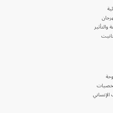
ية
هرجان
والتأثير
تانيت
وحة
لشخصيات
 الإنساني